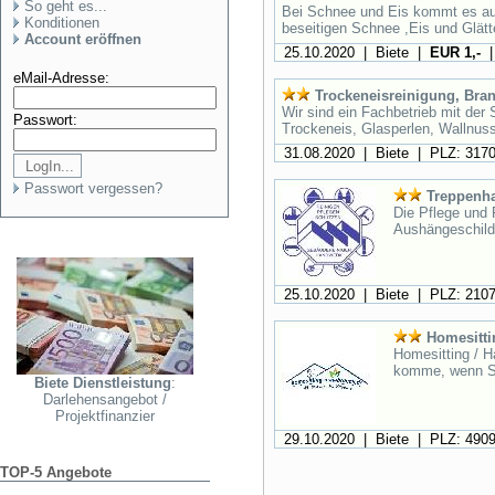
So geht es...
Bei Schnee und Eis kommt es auf
Konditionen
beseitigen Schnee ,Eis und Glätt
Account eröffnen
25.10.2020 | Biete |
EUR 1,-
|
eMail-Adresse:
Trockeneisreinigung, Bra
Wir sind ein Fachbetrieb mit der 
Passwort:
Trockeneis, Glasperlen, Wallnuss
31.08.2020 | Biete | PLZ: 317
Passwort vergessen?
Treppenh
Die Pflege und 
Aushängeschild 
25.10.2020 | Biete | PLZ: 210
Homesitti
Homesitting / H
komme, wenn Sie
Biete Dienstleistung
:
Darlehensangebot /
Projektfinanzier
29.10.2020 | Biete | PLZ: 490
TOP-5 Angebote