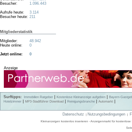
Besucher:
1.096.443
Aufrufe heute:
3.114
Besucher heute:
211
Mitgliederstatistik
Mitglieder:
48.942
Heute online:
0
Jetzt online:
0
Anzeige
Surftipps:
|
|
Immobilien Ratgeber
Kostenlose Kleinanzeige aufgeben
Bayern-Gastge
|
|
|
|
Hotelzimmer
MP3-Stadtführer Download
Reinigungsbranche
Automarkt
Datenschutz
Nutzungsbedingungen
F
|
|
Kleinanzeigen kostenlos inserieren - Anzeigenmarkt für kostenlos
Seit