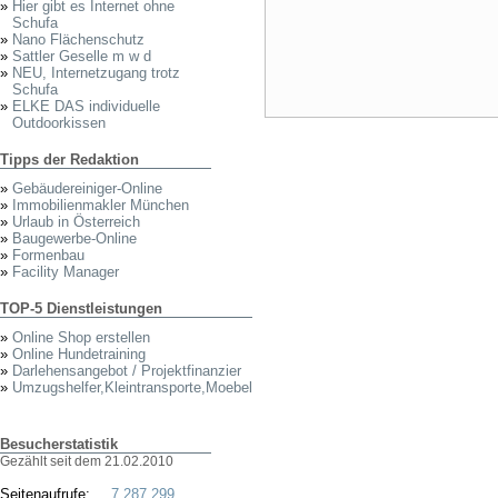
»
Hier gibt es Internet ohne
Schufa
»
Nano Flächenschutz
»
Sattler Geselle m w d
»
NEU, Internetzugang trotz
Schufa
»
ELKE DAS individuelle
Outdoorkissen
Tipps der Redaktion
»
Gebäudereiniger-Online
»
Immobilienmakler München
»
Urlaub in Österreich
»
Baugewerbe-Online
»
Formenbau
»
Facility Manager
TOP-5 Dienstleistungen
»
Online Shop erstellen
»
Online Hundetraining
»
Darlehensangebot / Projektfinanzier
»
Umzugshelfer,Kleintransporte,Moebel
Besucherstatistik
Gezählt seit dem 21.02.2010
Seitenaufrufe:
7.287.299