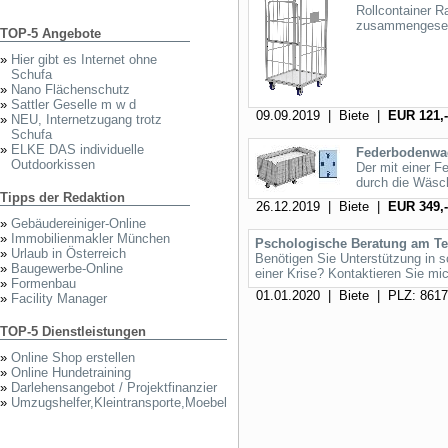
Rollcontainer R
zusammengesetzt
TOP-5 Angebote
»
Hier gibt es Internet ohne
Schufa
»
Nano Flächenschutz
»
Sattler Geselle m w d
09.09.2019 | Biete |
EUR 121,-
»
NEU, Internetzugang trotz
Schufa
»
ELKE DAS individuelle
Federbodenwa
Outdoorkissen
Der mit einer F
durch die Wäsch
Tipps der Redaktion
26.12.2019 | Biete |
EUR 349,-
»
Gebäudereiniger-Online
»
Immobilienmakler München
Pschologische Beratung am Te
»
Urlaub in Österreich
Benötigen Sie Unterstützung in
»
Baugewerbe-Online
einer Krise? Kontaktieren Sie mi
»
Formenbau
01.01.2020 | Biete | PLZ: 861
»
Facility Manager
TOP-5 Dienstleistungen
»
Online Shop erstellen
»
Online Hundetraining
»
Darlehensangebot / Projektfinanzier
»
Umzugshelfer,Kleintransporte,Moebel