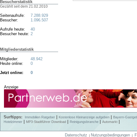
Besucherstatistik
Gezählt seit dem 21.02.2010
Seitenaufrufe:
7.288.929
Besucher:
1.096.507
Aufrufe heute:
40
Besucher heute:
2
Mitgliederstatistik
Mitglieder:
48.942
Heute online:
0
Jetzt online:
0
Anzeige
Surftipps:
|
|
Immobilien Ratgeber
Kostenlose Kleinanzeige aufgeben
Bayern-Gastge
|
|
|
|
Hotelzimmer
MP3-Stadtführer Download
Reinigungsbranche
Automarkt
Datenschutz
Nutzungsbedingungen
F
|
|