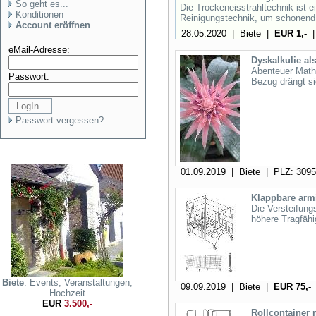
So geht es...
Die Trockeneisstrahltechnik ist 
Konditionen
Reinigungstechnik, um schonend
Account eröffnen
28.05.2020 | Biete |
EUR 1,-
|
eMail-Adresse:
Dyskalkulie al
Abenteuer Mathe
Passwort:
Bezug drängt si
Passwort vergessen?
01.09.2019 | Biete | PLZ: 309
Klappbare armi
Die Versteifung
höhere Tragfähig
Biete
: Events, Veranstaltungen,
09.09.2019 | Biete |
EUR 75,-
Hochzeit
EUR
3.500,-
Rollcontainer 