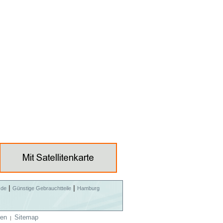
|
|
.de
Günstige Gebrauchtteile
Hamburg
en
Sitemap
|