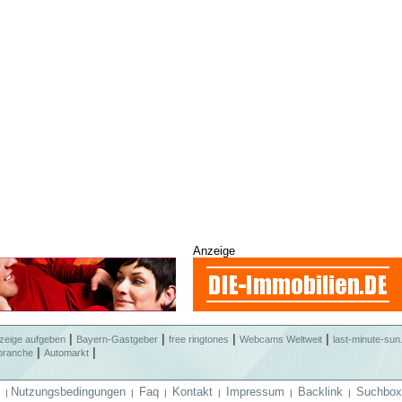
Anzeige
|
|
|
|
zeige aufgeben
Bayern-Gastgeber
free ringtones
Webcams Weltweit
last-minute-sun
|
|
branche
Automarkt
Nutzungsbedingungen
Faq
Kontakt
Impressum
Backlink
Suchbox
|
|
|
|
|
|