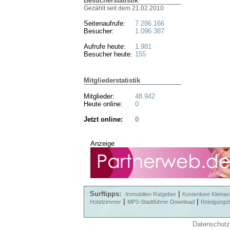
Besucherstatistik
Gezählt seit dem 21.02.2010
Seitenaufrufe:
7.286.166
Besucher:
1.096.387
Aufrufe heute:
1.981
Besucher heute:
155
Mitgliederstatistik
Mitglieder:
48.942
Heute online:
0
Jetzt online:
0
Anzeige
Surftipps:
|
Immobilien Ratgeber
Kostenlose Kleinan
|
|
Hotelzimmer
MP3-Stadtführer Download
Reinigungs
Datenschutz