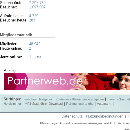
Seitenaufrufe:
7.297.739
Besucher:
1.097.007
Aufrufe heute:
4.729
Besucher heute:
283
Mitgliederstatistik
Mitglieder:
48.942
Heute online:
2
Jetzt online:
1
Liste
Anzeige
Surftipps:
|
|
Immobilien Ratgeber
Kostenlose Kleinanzeige aufgeben
Bayern-Gastge
|
|
|
|
Hotelzimmer
MP3-Stadtführer Download
Reinigungsbranche
Automarkt
Datenschutz
Nutzungsbedingungen
F
|
|
Kleinanzeigen kostenlos inserieren - Anzeigenmarkt für kostenlos
Seit