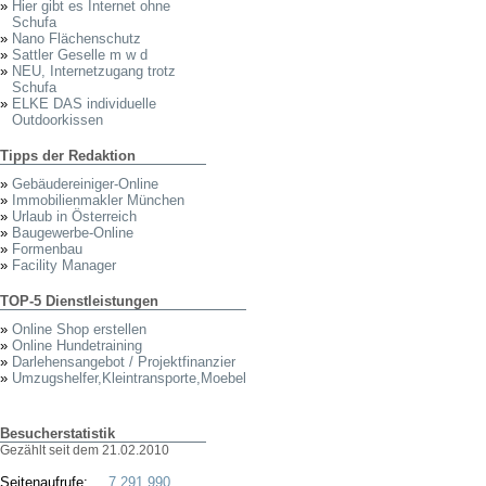
»
Hier gibt es Internet ohne
Schufa
»
Nano Flächenschutz
»
Sattler Geselle m w d
»
NEU, Internetzugang trotz
Schufa
»
ELKE DAS individuelle
Outdoorkissen
Tipps der Redaktion
»
Gebäudereiniger-Online
»
Immobilienmakler München
»
Urlaub in Österreich
»
Baugewerbe-Online
»
Formenbau
»
Facility Manager
TOP-5 Dienstleistungen
»
Online Shop erstellen
»
Online Hundetraining
»
Darlehensangebot / Projektfinanzier
»
Umzugshelfer,Kleintransporte,Moebel
Besucherstatistik
Gezählt seit dem 21.02.2010
Seitenaufrufe:
7.291.990