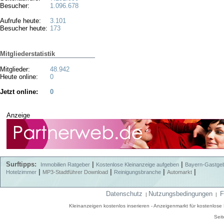
Besucher:
1.096.678
Aufrufe heute:
3.101
Besucher heute:
173
Mitgliederstatistik
Mitglieder:
48.942
Heute online:
0
Jetzt online:
0
Anzeige
Surftipps:
|
|
Immobilien Ratgeber
Kostenlose Kleinanzeige aufgeben
Bayern-Gastge
|
|
|
|
Hotelzimmer
MP3-Stadtführer Download
Reinigungsbranche
Automarkt
Datenschutz
Nutzungsbedingungen
F
|
|
Kleinanzeigen kostenlos inserieren - Anzeigenmarkt für kostenlos
Seit