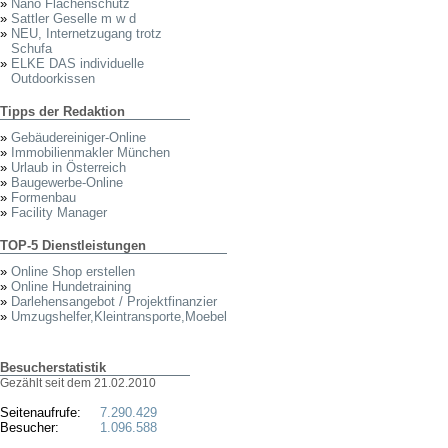
»
Nano Flächenschutz
»
Sattler Geselle m w d
»
NEU, Internetzugang trotz
Schufa
»
ELKE DAS individuelle
Outdoorkissen
Tipps der Redaktion
»
Gebäudereiniger-Online
»
Immobilienmakler München
»
Urlaub in Österreich
»
Baugewerbe-Online
»
Formenbau
»
Facility Manager
TOP-5 Dienstleistungen
»
Online Shop erstellen
»
Online Hundetraining
»
Darlehensangebot / Projektfinanzier
»
Umzugshelfer,Kleintransporte,Moebel
Besucherstatistik
Gezählt seit dem 21.02.2010
Seitenaufrufe:
7.290.429
Besucher:
1.096.588