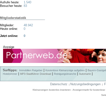
Aufrufe heute:
1.540
Besucher heute:
83
Mitgliederstatistik
Mitglieder:
48.942
Heute online:
0
Jetzt online:
0
Anzeige
Surftipps:
|
|
Immobilien Ratgeber
Kostenlose Kleinanzeige aufgeben
Bayern-Gastge
|
|
|
|
Hotelzimmer
MP3-Stadtführer Download
Reinigungsbranche
Automarkt
Datenschutz
Nutzungsbedingungen
F
|
|
Kleinanzeigen kostenlos inserieren - Anzeigenmarkt für kostenlos
Seit