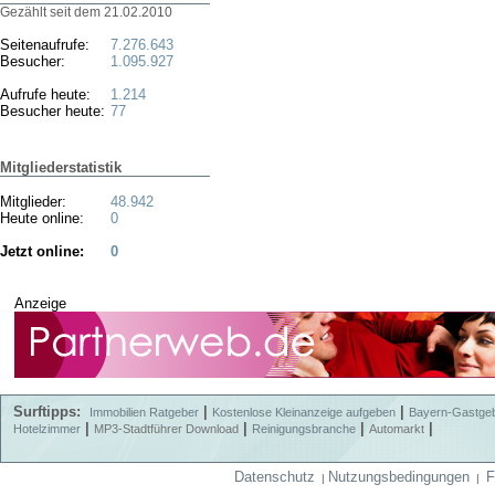
Gezählt seit dem 21.02.2010
Seitenaufrufe:
7.276.643
Besucher:
1.095.927
Aufrufe heute:
1.214
Besucher heute:
77
Mitgliederstatistik
Mitglieder:
48.942
Heute online:
0
Jetzt online:
0
Anzeige
Surftipps:
|
|
Immobilien Ratgeber
Kostenlose Kleinanzeige aufgeben
Bayern-Gastge
|
|
|
|
Hotelzimmer
MP3-Stadtführer Download
Reinigungsbranche
Automarkt
Datenschutz
Nutzungsbedingungen
F
|
|