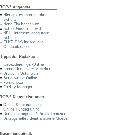
TOP-5 Angebote
»
Hier gibt es Internet ohne
Schufa
»
Nano Flächenschutz
»
Sattler Geselle m w d
»
NEU, Internetzugang trotz
Schufa
»
ELKE DAS individuelle
Outdoorkissen
Tipps der Redaktion
»
Gebäudereiniger-Online
»
Immobilienmakler München
»
Urlaub in Österreich
»
Baugewerbe-Online
»
Formenbau
»
Facility Manager
TOP-5 Dienstleistungen
»
Online Shop erstellen
»
Online Hundetraining
»
Darlehensangebot / Projektfinanzier
»
Umzugshelfer,Kleintransporte,Moebel
Besucherstatistik