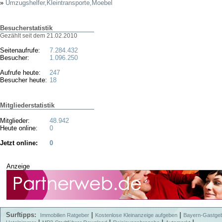
»
Umzugshelfer,Kleintransporte,Moebel
Besucherstatistik
Gezählt seit dem 21.02.2010
Seitenaufrufe:
7.284.432
Besucher:
1.096.250
Aufrufe heute:
247
Besucher heute:
18
Mitgliederstatistik
Mitglieder:
48.942
Heute online:
0
Jetzt online:
0
Anzeige
Surftipps:
|
|
Immobilien Ratgeber
Kostenlose Kleinanzeige aufgeben
Bayern-Gastge