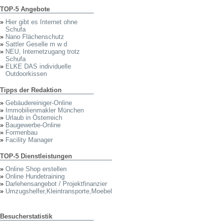
TOP-5 Angebote
»
Hier gibt es Internet ohne
Schufa
»
Nano Flächenschutz
»
Sattler Geselle m w d
»
NEU, Internetzugang trotz
Schufa
»
ELKE DAS individuelle
Outdoorkissen
Tipps der Redaktion
»
Gebäudereiniger-Online
»
Immobilienmakler München
»
Urlaub in Österreich
»
Baugewerbe-Online
»
Formenbau
»
Facility Manager
TOP-5 Dienstleistungen
»
Online Shop erstellen
»
Online Hundetraining
»
Darlehensangebot / Projektfinanzier
»
Umzugshelfer,Kleintransporte,Moebel
Besucherstatistik