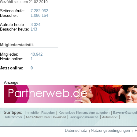
Gezählt seit dem 21.02.2010
Seitenaufrufe:
7.282.962
Besucher:
1.096.164
Aufrufe heute:
3.324
Besucher heute:
143
Mitgliederstatistik
Mitglieder:
48.942
Heute online:
1
Jetzt online:
0
Anzeige
Surftipps:
|
|
Immobilien Ratgeber
Kostenlose Kleinanzeige aufgeben
Bayern-Gastge
|
|
|
|
Hotelzimmer
MP3-Stadtführer Download
Reinigungsbranche
Automarkt
Datenschutz
Nutzungsbedingungen
F
|
|