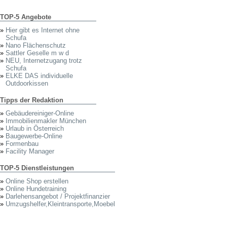
TOP-5 Angebote
»
Hier gibt es Internet ohne
Schufa
»
Nano Flächenschutz
»
Sattler Geselle m w d
»
NEU, Internetzugang trotz
Schufa
»
ELKE DAS individuelle
Outdoorkissen
Tipps der Redaktion
»
Gebäudereiniger-Online
»
Immobilienmakler München
»
Urlaub in Österreich
»
Baugewerbe-Online
»
Formenbau
»
Facility Manager
TOP-5 Dienstleistungen
»
Online Shop erstellen
»
Online Hundetraining
»
Darlehensangebot / Projektfinanzier
»
Umzugshelfer,Kleintransporte,Moebel