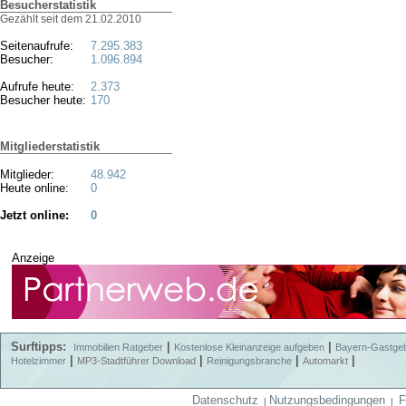
Besucherstatistik
Gezählt seit dem 21.02.2010
Seitenaufrufe:
7.295.383
Besucher:
1.096.894
Aufrufe heute:
2.373
Besucher heute:
170
Mitgliederstatistik
Mitglieder:
48.942
Heute online:
0
Jetzt online:
0
Anzeige
Surftipps:
|
|
Immobilien Ratgeber
Kostenlose Kleinanzeige aufgeben
Bayern-Gastge
|
|
|
|
Hotelzimmer
MP3-Stadtführer Download
Reinigungsbranche
Automarkt
Datenschutz
Nutzungsbedingungen
F
|
|