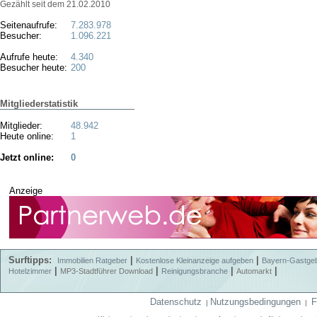
Gezählt seit dem 21.02.2010
Seitenaufrufe:
7.283.978
Besucher:
1.096.221
Aufrufe heute:
4.340
Besucher heute:
200
Mitgliederstatistik
Mitglieder:
48.942
Heute online:
1
Jetzt online:
0
Anzeige
Surftipps:
|
|
Immobilien Ratgeber
Kostenlose Kleinanzeige aufgeben
Bayern-Gastge
|
|
|
|
Hotelzimmer
MP3-Stadtführer Download
Reinigungsbranche
Automarkt
Datenschutz
Nutzungsbedingungen
F
|
|