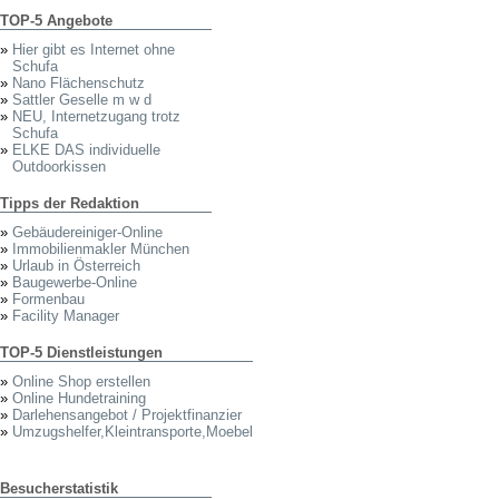
TOP-5 Angebote
»
Hier gibt es Internet ohne
Schufa
»
Nano Flächenschutz
»
Sattler Geselle m w d
»
NEU, Internetzugang trotz
Schufa
»
ELKE DAS individuelle
Outdoorkissen
Tipps der Redaktion
»
Gebäudereiniger-Online
»
Immobilienmakler München
»
Urlaub in Österreich
»
Baugewerbe-Online
»
Formenbau
»
Facility Manager
TOP-5 Dienstleistungen
»
Online Shop erstellen
»
Online Hundetraining
»
Darlehensangebot / Projektfinanzier
»
Umzugshelfer,Kleintransporte,Moebel
Besucherstatistik