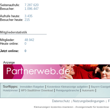
Seitenaufrufe:
7.287.620
Besucher:
1.096.447
Aufrufe heute:
3.435
Besucher heute:
215
Mitgliederstatistik
Mitglieder:
48.942
Heute online:
0
Jetzt online:
0
Anzeige
Surftipps:
|
|
Immobilien Ratgeber
Kostenlose Kleinanzeige aufgeben
Bayern-Gastge
|
|
|
|
Hotelzimmer
MP3-Stadtführer Download
Reinigungsbranche
Automarkt
Datenschutz
Nutzungsbedingungen
F
|
|
Kleinanzeigen kostenlos inserieren - Anzeigenmarkt für kostenlos