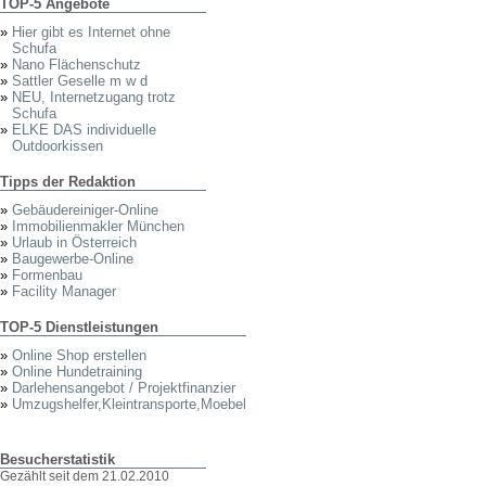
TOP-5 Angebote
»
Hier gibt es Internet ohne
Schufa
»
Nano Flächenschutz
»
Sattler Geselle m w d
»
NEU, Internetzugang trotz
Schufa
»
ELKE DAS individuelle
Outdoorkissen
Tipps der Redaktion
»
Gebäudereiniger-Online
»
Immobilienmakler München
»
Urlaub in Österreich
»
Baugewerbe-Online
»
Formenbau
»
Facility Manager
TOP-5 Dienstleistungen
»
Online Shop erstellen
»
Online Hundetraining
»
Darlehensangebot / Projektfinanzier
»
Umzugshelfer,Kleintransporte,Moebel
Besucherstatistik
Gezählt seit dem 21.02.2010