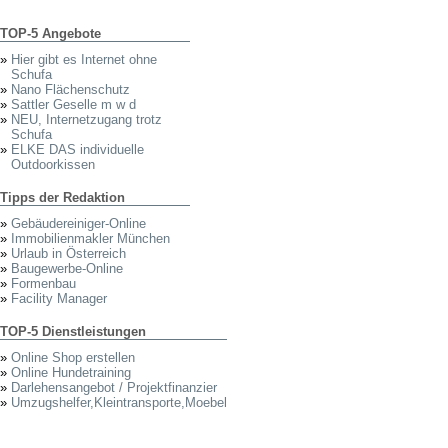
TOP-5 Angebote
»
Hier gibt es Internet ohne
Schufa
»
Nano Flächenschutz
»
Sattler Geselle m w d
»
NEU, Internetzugang trotz
Schufa
»
ELKE DAS individuelle
Outdoorkissen
Tipps der Redaktion
»
Gebäudereiniger-Online
»
Immobilienmakler München
»
Urlaub in Österreich
»
Baugewerbe-Online
»
Formenbau
»
Facility Manager
TOP-5 Dienstleistungen
»
Online Shop erstellen
»
Online Hundetraining
»
Darlehensangebot / Projektfinanzier
»
Umzugshelfer,Kleintransporte,Moebel