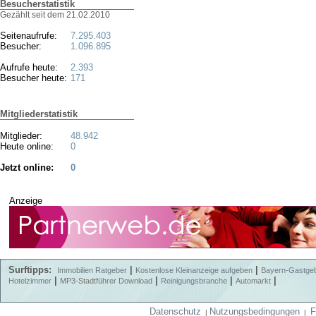
Besucherstatistik
Gezählt seit dem 21.02.2010
Seitenaufrufe:
7.295.403
Besucher:
1.096.895
Aufrufe heute:
2.393
Besucher heute:
171
Mitgliederstatistik
Mitglieder:
48.942
Heute online:
0
Jetzt online:
0
Anzeige
Surftipps:
|
|
Immobilien Ratgeber
Kostenlose Kleinanzeige aufgeben
Bayern-Gastge
|
|
|
|
Hotelzimmer
MP3-Stadtführer Download
Reinigungsbranche
Automarkt
Datenschutz
Nutzungsbedingungen
F
|
|