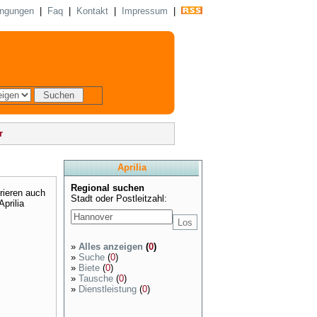
ingungen
|
Faq
|
Kontakt
|
Impressum
|
r
Aprilia
Regional suchen
rieren auch
Stadt oder Postleitzahl:
prilia
»
Alles anzeigen
(
0
)
»
Suche
(
0
)
»
Biete
(
0
)
»
Tausche
(
0
)
»
Dienstleistung
(
0
)