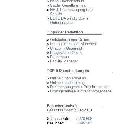
»
Nano Flächenschutz
»
Sattler Geselle m w d
»
NEU, Internetzugang trotz
Schufa
»
ELKE DAS individuelle
Outdoorkissen
Tipps der Redaktion
»
Gebäudereiniger-Online
»
Immobilienmakler München
»
Urlaub in Österreich
»
Baugewerbe-Online
»
Formenbau
»
Facility Manager
TOP-5 Dienstleistungen
»
Online Shop erstellen
»
Online Hundetraining
»
Darlehensangebot / Projektfinanzier
»
Umzugshelfer,Kleintransporte,Moebel
Besucherstatistik
Gezählt seit dem 21.02.2010
Seitenaufrufe:
7.278.598
Besucher:
1.095.983