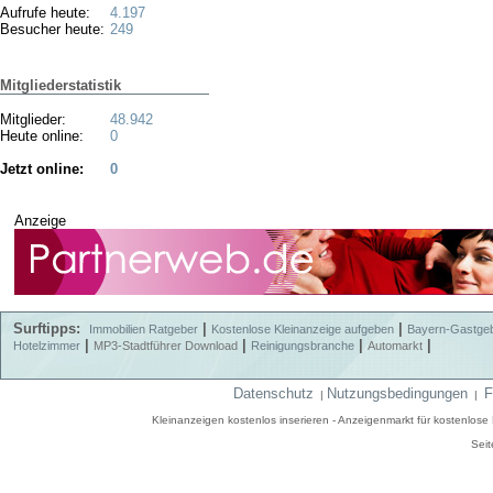
Aufrufe heute:
4.197
Besucher heute:
249
Mitgliederstatistik
Mitglieder:
48.942
Heute online:
0
Jetzt online:
0
Anzeige
Surftipps:
|
|
Immobilien Ratgeber
Kostenlose Kleinanzeige aufgeben
Bayern-Gastge
|
|
|
|
Hotelzimmer
MP3-Stadtführer Download
Reinigungsbranche
Automarkt
Datenschutz
Nutzungsbedingungen
F
|
|
Kleinanzeigen kostenlos inserieren - Anzeigenmarkt für kostenlos
Seit