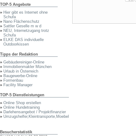
TOP-5 Angebote
»
Hier gibt es Internet ohne
Schufa
»
Nano Flächenschutz
»
Sattler Geselle m w d
»
NEU, Internetzugang trotz
Schufa
»
ELKE DAS individuelle
Outdoorkissen
Tipps der Redaktion
»
Gebäudereiniger-Online
»
Immobilienmakler München
»
Urlaub in Österreich
»
Baugewerbe-Online
»
Formenbau
»
Facility Manager
TOP-5 Dienstleistungen
»
Online Shop erstellen
»
Online Hundetraining
»
Darlehensangebot / Projektfinanzier
»
Umzugshelfer,Kleintransporte,Moebel
Besucherstatistik