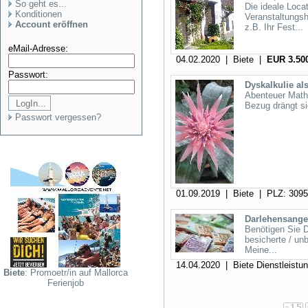
So geht es...
Die ideale Loca
Konditionen
Veranstaltungs
Account eröffnen
z.B. Ihr Fest...
eMail-Adresse:
04.02.2020 | Biete |
EUR 3.500
Passwort:
Dyskalkulie al
Abenteuer Mathe
Bezug drängt si
Passwort vergessen?
01.09.2019 | Biete | PLZ: 309
Darlehensangeb
Benötigen Sie 
besicherte / un
Meine...
14.04.2020 | Biete Dienstleistu
Biete
: Promoetr/in auf Mallorca
Ferienjob