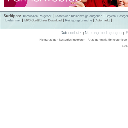
Surftipps:
|
|
Immobilien Ratgeber
Kostenlose Kleinanzeige aufgeben
Bayern-Gastge
|
|
|
|
Hotelzimmer
MP3-Stadtführer Download
Reinigungsbranche
Automarkt
Datenschutz
Nutzungsbedingungen
F
|
|
Kleinanzeigen kostenlos inserieren - Anzeigenmarkt für kostenlos
Seit