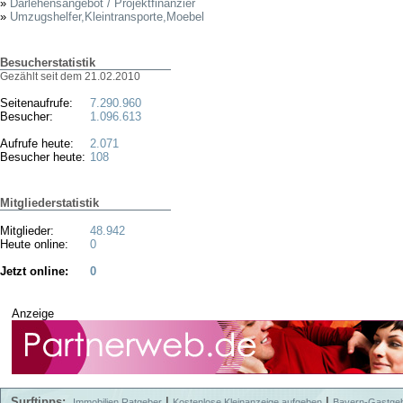
»
Darlehensangebot / Projektfinanzier
»
Umzugshelfer,Kleintransporte,Moebel
Besucherstatistik
Gezählt seit dem 21.02.2010
Seitenaufrufe:
7.290.960
Besucher:
1.096.613
Aufrufe heute:
2.071
Besucher heute:
108
Mitgliederstatistik
Mitglieder:
48.942
Heute online:
0
Jetzt online:
0
Anzeige
Surftipps:
|
|
Immobilien Ratgeber
Kostenlose Kleinanzeige aufgeben
Bayern-Gastge