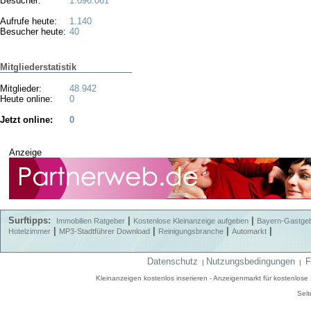
Besucher:
1.096.061
Aufrufe heute:
1.140
Besucher heute:
40
Mitgliederstatistik
Mitglieder:
48.942
Heute online:
0
Jetzt online:
0
Anzeige
Surftipps:
|
|
Immobilien Ratgeber
Kostenlose Kleinanzeige aufgeben
Bayern-Gastge
|
|
|
|
Hotelzimmer
MP3-Stadtführer Download
Reinigungsbranche
Automarkt
Datenschutz
Nutzungsbedingungen
F
|
|
Kleinanzeigen kostenlos inserieren - Anzeigenmarkt für kostenlos
Seit