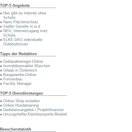
TOP-5 Angebote
»
Hier gibt es Internet ohne
Schufa
»
Nano Flächenschutz
»
Sattler Geselle m w d
»
NEU, Internetzugang trotz
Schufa
»
ELKE DAS individuelle
Outdoorkissen
Tipps der Redaktion
»
Gebäudereiniger-Online
»
Immobilienmakler München
»
Urlaub in Österreich
»
Baugewerbe-Online
»
Formenbau
»
Facility Manager
TOP-5 Dienstleistungen
»
Online Shop erstellen
»
Online Hundetraining
»
Darlehensangebot / Projektfinanzier
»
Umzugshelfer,Kleintransporte,Moebel
Besucherstatistik