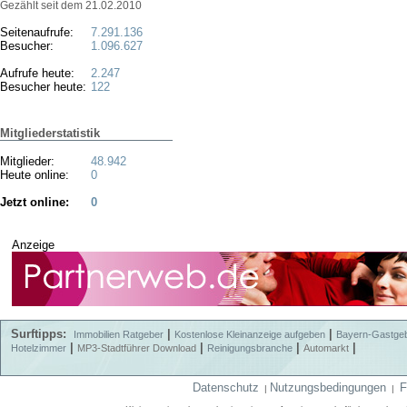
Gezählt seit dem 21.02.2010
Seitenaufrufe:
7.291.136
Besucher:
1.096.627
Aufrufe heute:
2.247
Besucher heute:
122
Mitgliederstatistik
Mitglieder:
48.942
Heute online:
0
Jetzt online:
0
Anzeige
Surftipps:
|
|
Immobilien Ratgeber
Kostenlose Kleinanzeige aufgeben
Bayern-Gastge
|
|
|
|
Hotelzimmer
MP3-Stadtführer Download
Reinigungsbranche
Automarkt
Datenschutz
Nutzungsbedingungen
F
|
|