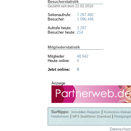
Besucherstatistik
Gezählt seit dem 21.02.2010
Seitenaufrufe:
7.287.482
Besucher:
1.096.446
Aufrufe heute:
3.297
Besucher heute:
214
Mitgliederstatistik
Mitglieder:
48.942
Heute online:
0
Jetzt online:
0
Anzeige
Surftipps:
|
Immobilien Ratgeber
Kostenlose Kleinan
|
|
Hotelzimmer
MP3-Stadtführer Download
Reinigungs
Datenschutz