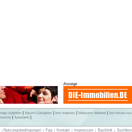
Anzeige
|
|
|
|
zeige aufgeben
Bayern-Gastgeber
free ringtones
Webcams Weltweit
last-minute-sun
|
|
branche
Automarkt
Nutzungsbedingungen
Faq
Kontakt
Impressum
Backlink
Suchbox
|
|
|
|
|
|