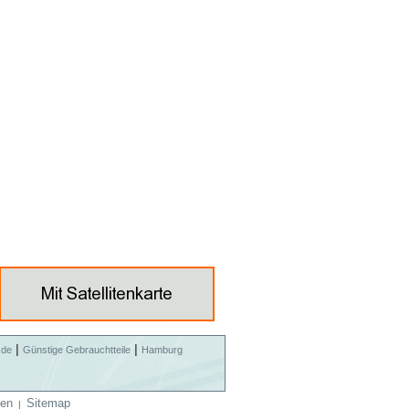
|
|
.de
Günstige Gebrauchtteile
Hamburg
en
Sitemap
|