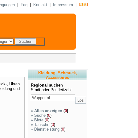
ingungen
|
Faq
|
Kontakt
|
Impressum
|
Kleidung, Schmuck,
Accessoires
uck-, Uhren
Regional suchen
leidung und
Stadt oder Postleitzahl:
»
Alles anzeigen
(
0
)
»
Suche
(
0
)
»
Biete
(
0
)
»
Tausche
(
0
)
»
Dienstleistung
(
0
)