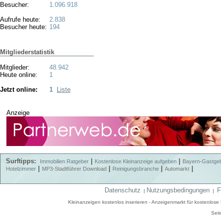
Besucher:
1.096.918
Aufrufe heute:
2.838
Besucher heute:
194
Mitgliederstatistik
Mitglieder:
48.942
Heute online:
1
Jetzt online:
1
Liste
Anzeige
Surftipps:
|
|
Immobilien Ratgeber
Kostenlose Kleinanzeige aufgeben
Bayern-Gastge
|
|
|
|
Hotelzimmer
MP3-Stadtführer Download
Reinigungsbranche
Automarkt
Datenschutz
Nutzungsbedingungen
F
|
|
Kleinanzeigen kostenlos inserieren - Anzeigenmarkt für kostenlos
Seit