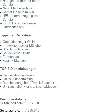
»
Hier gibt es Internet ohne
Schufa
»
Nano Flächenschutz
»
Sattler Geselle m w d
»
NEU, Internetzugang trotz
Schufa
»
ELKE DAS individuelle
Outdoorkissen
Tipps der Redaktion
»
Gebäudereiniger-Online
»
Immobilienmakler München
»
Urlaub in Österreich
»
Baugewerbe-Online
»
Formenbau
»
Facility Manager
TOP-5 Dienstleistungen
»
Online Shop erstellen
»
Online Hundetraining
»
Darlehensangebot / Projektfinanzier
»
Umzugshelfer,Kleintransporte,Moebel
Besucherstatistik
Gezählt seit dem 21.02.2010
Seitenaufrufe:
7.295.848