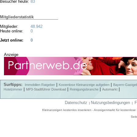
Besucher heute:
83
Mitgliederstatistik
Mitglieder:
48.942
Heute online:
0
Jetzt online:
0
Anzeige
Surftipps:
|
|
Immobilien Ratgeber
Kostenlose Kleinanzeige aufgeben
Bayern-Gastge
|
|
|
|
Hotelzimmer
MP3-Stadtführer Download
Reinigungsbranche
Automarkt
Datenschutz
Nutzungsbedingungen
F
|
|
Kleinanzeigen kostenlos inserieren - Anzeigenmarkt für kostenlos
Seit