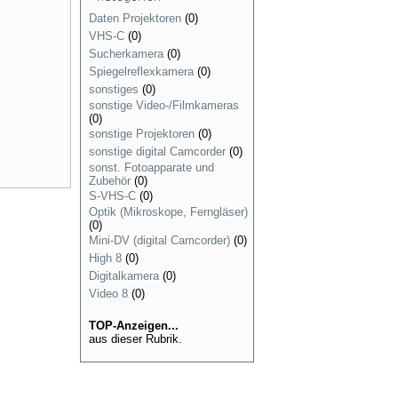
Daten Projektoren
(0)
VHS-C
(0)
Sucherkamera
(0)
Spiegelreflexkamera
(0)
sonstiges
(0)
sonstige Video-/Filmkameras
(0)
sonstige Projektoren
(0)
sonstige digital Camcorder
(0)
sonst. Fotoapparate und
Zubehör
(0)
S-VHS-C
(0)
Optik (Mikroskope, Ferngläser)
(0)
Mini-DV (digital Camcorder)
(0)
High 8
(0)
Digitalkamera
(0)
Video 8
(0)
TOP-Anzeigen...
aus dieser Rubrik.