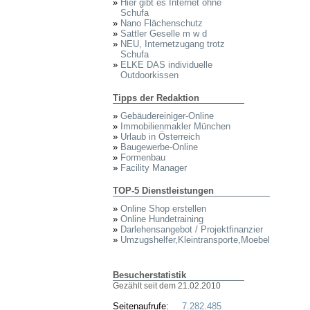
»
Hier gibt es Internet ohne
Schufa
»
Nano Flächenschutz
»
Sattler Geselle m w d
»
NEU, Internetzugang trotz
Schufa
»
ELKE DAS individuelle
Outdoorkissen
Tipps der Redaktion
»
Gebäudereiniger-Online
»
Immobilienmakler München
»
Urlaub in Österreich
»
Baugewerbe-Online
»
Formenbau
»
Facility Manager
TOP-5 Dienstleistungen
»
Online Shop erstellen
»
Online Hundetraining
»
Darlehensangebot / Projektfinanzier
»
Umzugshelfer,Kleintransporte,Moebel
Besucherstatistik
Gezählt seit dem 21.02.2010
Seitenaufrufe:
7.282.485