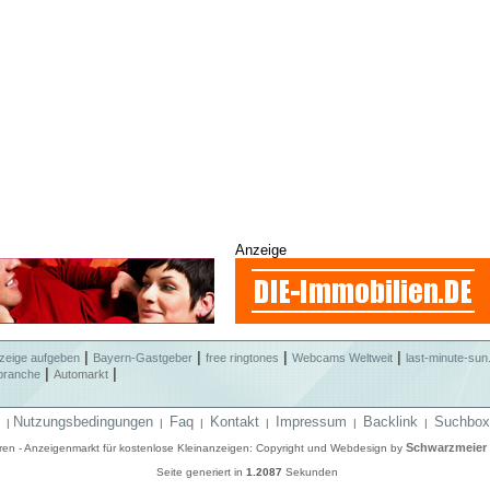
Anzeige
|
|
|
|
zeige aufgeben
Bayern-Gastgeber
free ringtones
Webcams Weltweit
last-minute-sun
|
|
branche
Automarkt
Nutzungsbedingungen
Faq
Kontakt
Impressum
Backlink
Suchbox
|
|
|
|
|
|
Schwarzmeier
eren - Anzeigenmarkt für kostenlose Kleinanzeigen: Copyright und Webdesign by
Seite generiert in
1.2087
Sekunden