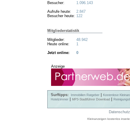
Besucher:
1.096.143
Aufrufe heute:
2.847
Besucher heute:
122
Mitgliederstatistik
Mitglieder:
48.942
Heute online:
1
Jetzt online:
0
Anzeige
Surftipps:
|
Immobilien Ratgeber
Kostenlose Kleinan
|
|
Hotelzimmer
MP3-Stadtführer Download
Reinigungs
Datenschutz
Kleinanzeigen kostenlos inseri