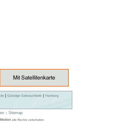
|
|
.de
Günstige Gebrauchtteile
Hamburg
en
Sitemap
|
 Medien
alle Rechte vorbehalten