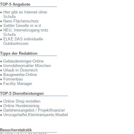
TOP-5 Angebote
»
Hier gibt es Internet ohne
Schufa
»
Nano Flächenschutz
»
Sattler Geselle m w d
»
NEU, Internetzugang trotz
Schufa
»
ELKE DAS individuelle
Outdoorkissen
Tipps der Redaktion
»
Gebäudereiniger-Online
»
Immobilienmakler München
»
Urlaub in Österreich
»
Baugewerbe-Online
»
Formenbau
»
Facility Manager
TOP-5 Dienstleistungen
»
Online Shop erstellen
»
Online Hundetraining
»
Darlehensangebot / Projektfinanzier
»
Umzugshelfer,Kleintransporte,Moebel
Besucherstatistik