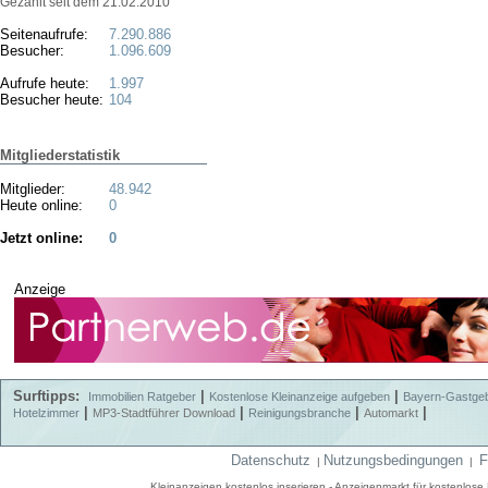
Gezählt seit dem 21.02.2010
Seitenaufrufe:
7.290.886
Besucher:
1.096.609
Aufrufe heute:
1.997
Besucher heute:
104
Mitgliederstatistik
Mitglieder:
48.942
Heute online:
0
Jetzt online:
0
Anzeige
Surftipps:
|
|
Immobilien Ratgeber
Kostenlose Kleinanzeige aufgeben
Bayern-Gastge
|
|
|
|
Hotelzimmer
MP3-Stadtführer Download
Reinigungsbranche
Automarkt
Datenschutz
Nutzungsbedingungen
F
|
|
Kleinanzeigen kostenlos inserieren - Anzeigenmarkt für kostenlos