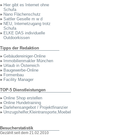
»
Hier gibt es Internet ohne
Schufa
»
Nano Flächenschutz
»
Sattler Geselle m w d
»
NEU, Internetzugang trotz
Schufa
»
ELKE DAS individuelle
Outdoorkissen
Tipps der Redaktion
»
Gebäudereiniger-Online
»
Immobilienmakler München
»
Urlaub in Österreich
»
Baugewerbe-Online
»
Formenbau
»
Facility Manager
TOP-5 Dienstleistungen
»
Online Shop erstellen
»
Online Hundetraining
»
Darlehensangebot / Projektfinanzier
»
Umzugshelfer,Kleintransporte,Moebel
Besucherstatistik
Gezählt seit dem 21.02.2010