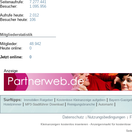
Seitenaufrufe:
7.277.441
Besucher:
1.095.956
Aufrufe heute:
2.012
Besucher heute:
106
Mitgliederstatistik
Mitglieder:
48.942
Heute online:
0
Jetzt online:
0
Anzeige
Surftipps:
|
|
Immobilien Ratgeber
Kostenlose Kleinanzeige aufgeben
Bayern-Gastge
|
|
|
|
Hotelzimmer
MP3-Stadtführer Download
Reinigungsbranche
Automarkt
Datenschutz
Nutzungsbedingungen
F
|
|
Kleinanzeigen kostenlos inserieren - Anzeigenmarkt für kostenlos
Seit