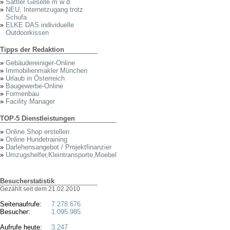
»
Sattler Geselle m w d
»
NEU, Internetzugang trotz
Schufa
»
ELKE DAS individuelle
Outdoorkissen
Tipps der Redaktion
»
Gebäudereiniger-Online
»
Immobilienmakler München
»
Urlaub in Österreich
»
Baugewerbe-Online
»
Formenbau
»
Facility Manager
TOP-5 Dienstleistungen
»
Online Shop erstellen
»
Online Hundetraining
»
Darlehensangebot / Projektfinanzier
»
Umzugshelfer,Kleintransporte,Moebel
Besucherstatistik
Gezählt seit dem 21.02.2010
Seitenaufrufe:
7.278.676
Besucher:
1.095.985
Aufrufe heute:
3.247