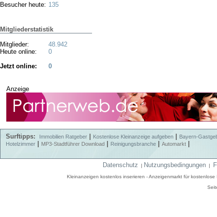
Besucher heute:
135
Mitgliederstatistik
Mitglieder:
48.942
Heute online:
0
Jetzt online:
0
Anzeige
Surftipps:
|
|
Immobilien Ratgeber
Kostenlose Kleinanzeige aufgeben
Bayern-Gastge
|
|
|
|
Hotelzimmer
MP3-Stadtführer Download
Reinigungsbranche
Automarkt
Datenschutz
Nutzungsbedingungen
F
|
|
Kleinanzeigen kostenlos inserieren - Anzeigenmarkt für kostenlos
Seit