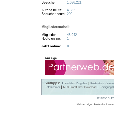
Besucher:
1.096.221
Aufrufe heute:
4.332
Besucher heute:
200
Mitgliederstatistik
Mitglieder:
48.942
Heute online:
1
Jetzt online:
0
Anzeige
Surftipps:
|
Immobilien Ratgeber
Kostenlose Kleinan
|
|
Hotelzimmer
MP3-Stadtführer Download
Reinigungs
Datenschutz
Kleinanzeigen kostenlos inseri