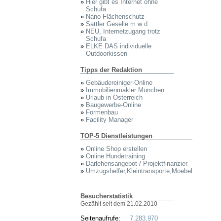
»
Hier gibt es Internet ohne
Schufa
»
Nano Flächenschutz
»
Sattler Geselle m w d
»
NEU, Internetzugang trotz
Schufa
»
ELKE DAS individuelle
Outdoorkissen
Tipps der Redaktion
»
Gebäudereiniger-Online
»
Immobilienmakler München
»
Urlaub in Österreich
»
Baugewerbe-Online
»
Formenbau
»
Facility Manager
TOP-5 Dienstleistungen
»
Online Shop erstellen
»
Online Hundetraining
»
Darlehensangebot / Projektfinanzier
»
Umzugshelfer,Kleintransporte,Moebel
Besucherstatistik
Gezählt seit dem 21.02.2010
Seitenaufrufe:
7.283.970