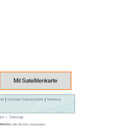
|
|
.de
Günstige Gebrauchtteile
Hamburg
en
Sitemap
|
 Medien
alle Rechte vorbehalten