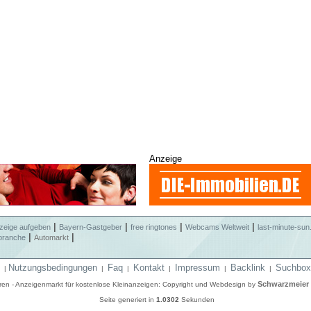
Anzeige
|
|
|
|
zeige aufgeben
Bayern-Gastgeber
free ringtones
Webcams Weltweit
last-minute-sun
|
|
branche
Automarkt
Nutzungsbedingungen
Faq
Kontakt
Impressum
Backlink
Suchbox
|
|
|
|
|
|
Schwarzmeier
eren - Anzeigenmarkt für kostenlose Kleinanzeigen: Copyright und Webdesign by
Seite generiert in
1.0302
Sekunden