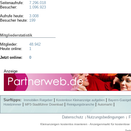
Seitenaufrufe:
7.296.018
Besucher:
1.096.923
Aufrufe heute:
3.008
Besucher heute:
199
Mitgliederstatistik
Mitglieder:
48.942
Heute online:
1
Jetzt online:
0
Anzeige
Surftipps:
|
|
Immobilien Ratgeber
Kostenlose Kleinanzeige aufgeben
Bayern-Gastge
|
|
|
|
Hotelzimmer
MP3-Stadtführer Download
Reinigungsbranche
Automarkt
Datenschutz
Nutzungsbedingungen
F
|
|
Kleinanzeigen kostenlos inserieren - Anzeigenmarkt für kostenlos
Seit