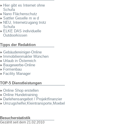
»
Hier gibt es Internet ohne
Schufa
»
Nano Flächenschutz
»
Sattler Geselle m w d
»
NEU, Internetzugang trotz
Schufa
»
ELKE DAS individuelle
Outdoorkissen
Tipps der Redaktion
»
Gebäudereiniger-Online
»
Immobilienmakler München
»
Urlaub in Österreich
»
Baugewerbe-Online
»
Formenbau
»
Facility Manager
TOP-5 Dienstleistungen
»
Online Shop erstellen
»
Online Hundetraining
»
Darlehensangebot / Projektfinanzier
»
Umzugshelfer,Kleintransporte,Moebel
Besucherstatistik
Gezählt seit dem 21.02.2010