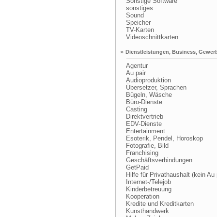
Sonstige Software
sonstiges
Sound
Speicher
TV-Karten
Videoschnittkarten
»
Dienstleistungen, Business, Gewer
Agentur
Au pair
Audioproduktion
Übersetzer, Sprachen
Bügeln, Wäsche
Büro-Dienste
Casting
Direktvertrieb
EDV-Dienste
Entertainment
Esoterik, Pendel, Horoskop
Fotografie, Bild
Franchising
Geschäftsverbindungen
GetPaid
Hilfe für Privathaushalt (kein Au 
Internet-/Telejob
Kinderbetreuung
Kooperation
Kredite und Kreditkarten
Kunsthandwerk