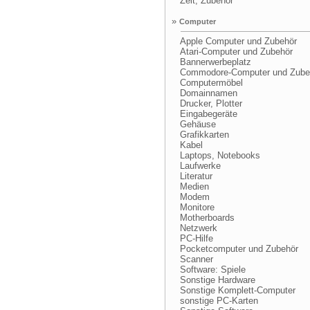
Zelt, Zubehör
»
Computer
Apple Computer und Zubehör
Atari-Computer und Zubehör
Bannerwerbeplatz
Commodore-Computer und Zube
Computermöbel
Domainnamen
Drucker, Plotter
Eingabegeräte
Gehäuse
Grafikkarten
Kabel
Laptops, Notebooks
Laufwerke
Literatur
Medien
Modem
Monitore
Motherboards
Netzwerk
PC-Hilfe
Pocketcomputer und Zubehör
Scanner
Software: Spiele
Sonstige Hardware
Sonstige Komplett-Computer
sonstige PC-Karten