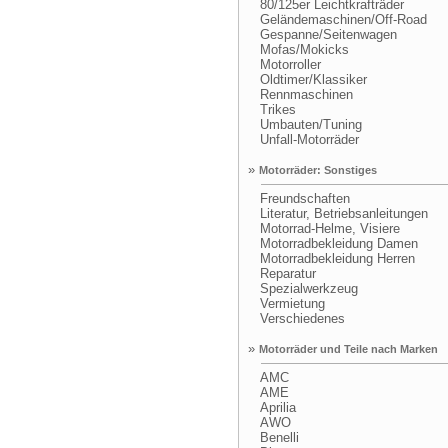
80/125er Leichtkrafträder
Geländemaschinen/Off-Road
Gespanne/Seitenwagen
Mofas/Mokicks
Motorroller
Oldtimer/Klassiker
Rennmaschinen
Trikes
Umbauten/Tuning
Unfall-Motorräder
»
Motorräder: Sonstiges
Freundschaften
Literatur, Betriebsanleitungen
Motorrad-Helme, Visiere
Motorradbekleidung Damen
Motorradbekleidung Herren
Reparatur
Spezialwerkzeug
Vermietung
Verschiedenes
»
Motorräder und Teile nach Marken
AMC
AME
Aprilia
AWO
Benelli