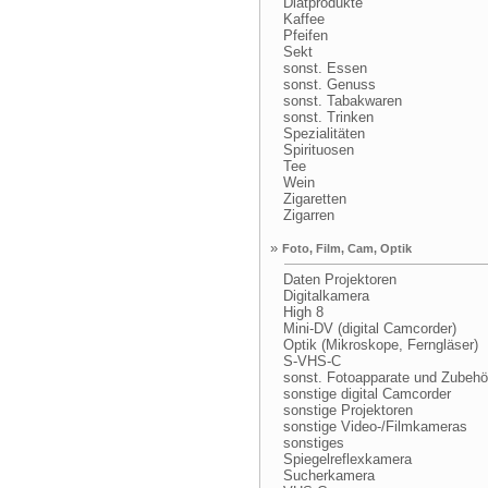
Diätprodukte
Kaffee
Pfeifen
Sekt
sonst. Essen
sonst. Genuss
sonst. Tabakwaren
sonst. Trinken
Spezialitäten
Spirituosen
Tee
Wein
Zigaretten
Zigarren
»
Foto, Film, Cam, Optik
Daten Projektoren
Digitalkamera
High 8
Mini-DV (digital Camcorder)
Optik (Mikroskope, Ferngläser)
S-VHS-C
sonst. Fotoapparate und Zubehö
sonstige digital Camcorder
sonstige Projektoren
sonstige Video-/Filmkameras
sonstiges
Spiegelreflexkamera
Sucherkamera