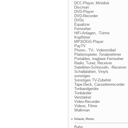
DCC-Player, Minidisk
Discman
DVD-Player
DVD-Recorder
DVDs
Equalizer
Fernseher
HiFi-Anlagen, -Türme
Kopfhörer
MP3/OGG-Player
PayTV
Phono-, TV-, Videomöbel
Plattenspieler, Tonabnehmer
Portables, tragbare Fernseher
Radio, Tuner, Receiver
Satelliten-Schüsseln, -Receiver
Schallplatten, Vinyls
sonstiges
Sonstiges TV-Zubehör
Tape-Deck, Cassettenrecorder
Tonbandgeräte
Tonbänder
Verstärker
Video-Recorder
Videos, Filme
Walkman
»
Urlaub, Reise
Bahn