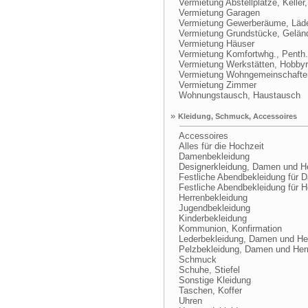
Vermietung Abstellplätze, Keller,
Vermietung Garagen
Vermietung Gewerberäume, Läd
Vermietung Grundstücke, Gelän
Vermietung Häuser
Vermietung Komfortwhg., Penth.
Vermietung Werkstätten, Hobby
Vermietung Wohngemeinschafte
Vermietung Zimmer
Wohnungstausch, Haustausch
»
Kleidung, Schmuck, Accessoires
Accessoires
Alles für die Hochzeit
Damenbekleidung
Designerkleidung, Damen und H
Festliche Abendbekleidung für 
Festliche Abendbekleidung für H
Herrenbekleidung
Jugendbekleidung
Kinderbekleidung
Kommunion, Konfirmation
Lederbekleidung, Damen und He
Pelzbekleidung, Damen und Her
Schmuck
Schuhe, Stiefel
Sonstige Kleidung
Taschen, Koffer
Uhren