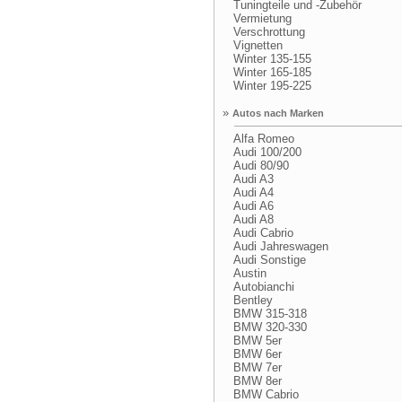
Tuningteile und -Zubehör
Vermietung
Verschrottung
Vignetten
Winter 135-155
Winter 165-185
Winter 195-225
»
Autos nach Marken
Alfa Romeo
Audi 100/200
Audi 80/90
Audi A3
Audi A4
Audi A6
Audi A8
Audi Cabrio
Audi Jahreswagen
Audi Sonstige
Austin
Autobianchi
Bentley
BMW 315-318
BMW 320-330
BMW 5er
BMW 6er
BMW 7er
BMW 8er
BMW Cabrio