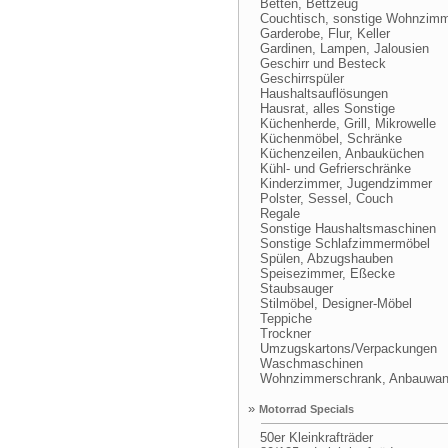
Betten, Bettzeug
Couchtisch, sonstige Wohnzimme
Garderobe, Flur, Keller
Gardinen, Lampen, Jalousien
Geschirr und Besteck
Geschirrspüler
Haushaltsauflösungen
Hausrat, alles Sonstige
Küchenherde, Grill, Mikrowelle
Küchenmöbel, Schränke
Küchenzeilen, Anbauküchen
Kühl- und Gefrierschränke
Kinderzimmer, Jugendzimmer
Polster, Sessel, Couch
Regale
Sonstige Haushaltsmaschinen
Sonstige Schlafzimmermöbel
Spülen, Abzugshauben
Speisezimmer, Eßecke
Staubsauger
Stilmöbel, Designer-Möbel
Teppiche
Trockner
Umzugskartons/Verpackungen
Waschmaschinen
Wohnzimmerschrank, Anbauwa
»
Motorrad Specials
50er Kleinkrafträder