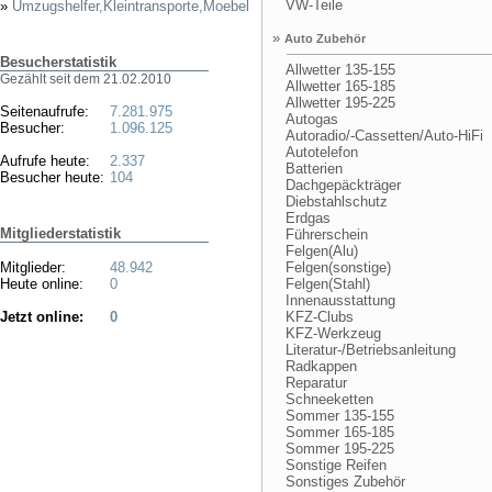
VW-Teile
»
Umzugshelfer,Kleintransporte,Moebel
»
Auto Zubehör
Besucherstatistik
Allwetter 135-155
Gezählt seit dem 21.02.2010
Allwetter 165-185
Allwetter 195-225
Seitenaufrufe:
7.281.975
Autogas
Besucher:
1.096.125
Autoradio/-Cassetten/Auto-HiFi
Autotelefon
Aufrufe heute:
2.337
Batterien
Besucher heute:
104
Dachgepäckträger
Diebstahlschutz
Erdgas
Mitgliederstatistik
Führerschein
Felgen(Alu)
Mitglieder:
48.942
Felgen(sonstige)
Heute online:
0
Felgen(Stahl)
Innenausstattung
Jetzt online:
0
KFZ-Clubs
KFZ-Werkzeug
Literatur-/Betriebsanleitung
Radkappen
Reparatur
Schneeketten
Sommer 135-155
Sommer 165-185
Sommer 195-225
Sonstige Reifen
Sonstiges Zubehör