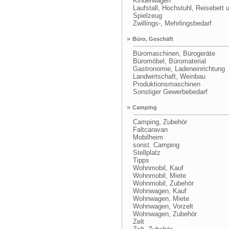
Kinderwagen
Laufstall, Hochstuhl, Reisebett 
Spielzeug
Zwillings-, Mehrlingsbedarf
»
Büro, Geschäft
Büromaschinen, Bürogeräte
Büromöbel, Büromaterial
Gastronomie, Ladeneinrichtung
Landwirtschaft, Weinbau
Produktionsmaschinen
Sonstiger Gewerbebedarf
»
Camping
Camping, Zubehör
Faltcaravan
Mobilheim
sonst. Camping
Stellplatz
Tipps
Wohnmobil, Kauf
Wohnmobil, Miete
Wohnmobil, Zubehör
Wohnwagen, Kauf
Wohnwagen, Miete
Wohnwagen, Vorzelt
Wohnwagen, Zubehör
Zelt