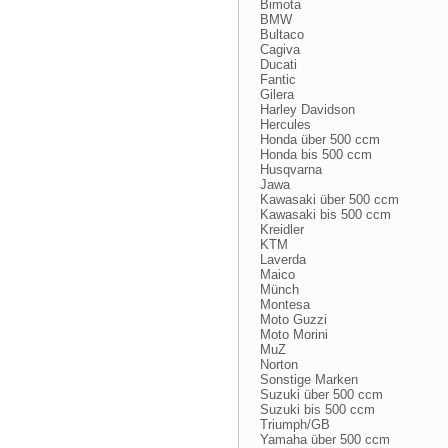
Bimota
BMW
Bultaco
Cagiva
Ducati
Fantic
Gilera
Harley Davidson
Hercules
Honda über 500 ccm
Honda bis 500 ccm
Husqvarna
Jawa
Kawasaki über 500 ccm
Kawasaki bis 500 ccm
Kreidler
KTM
Laverda
Maico
Münch
Montesa
Moto Guzzi
Moto Morini
MuZ
Norton
Sonstige Marken
Suzuki über 500 ccm
Suzuki bis 500 ccm
Triumph/GB
Yamaha über 500 ccm