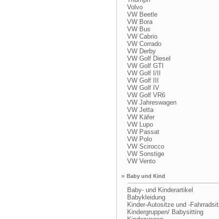
Volvo
VW Beetle
VW Bora
VW Bus
VW Cabrio
VW Corrado
VW Derby
VW Golf Diesel
VW Golf GTI
VW Golf I/II
VW Golf III
VW Golf IV
VW Golf VR6
VW Jahreswagen
VW Jetta
VW Käfer
VW Lupo
VW Passat
VW Polo
VW Scirocco
VW Sonstige
VW Vento
»
Baby und Kind
Baby- und Kinderartikel
Babykleidung
Kinder-Autositze und -Fahrradsi
Kindergruppen/ Babysitting