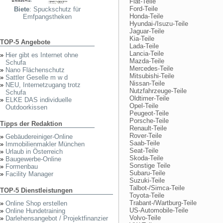
Fiat-Teile
Ford-Teile
Biete
: Spuckschutz für
Honda-Teile
Emfpangstheken
Hyundai-/Isuzu-Teile
Jaguar-Teile
Kia-Teile
TOP-5 Angebote
Lada-Teile
Lancia-Teile
»
Hier gibt es Internet ohne
Mazda-Teile
Schufa
Mercedes-Teile
»
Nano Flächenschutz
Mitsubishi-Teile
»
Sattler Geselle m w d
Nissan-Teile
»
NEU, Internetzugang trotz
Nutzfahrzeuge-Teile
Schufa
Oldtimer-Teile
»
ELKE DAS individuelle
Opel-Teile
Outdoorkissen
Peugeot-Teile
Porsche-Teile
Tipps der Redaktion
Renault-Teile
Rover-Teile
»
Gebäudereiniger-Online
Saab-Teile
»
Immobilienmakler München
Seat-Teile
»
Urlaub in Österreich
Skoda-Teile
»
Baugewerbe-Online
Sonstige Teile
»
Formenbau
Subaru-Teile
»
Facility Manager
Suzuki-Teile
Talbot-/Simca-Teile
TOP-5 Dienstleistungen
Toyota-Teile
Trabant-/Wartburg-Teile
»
Online Shop erstellen
US-Automobile-Teile
»
Online Hundetraining
Volvo-Teile
»
Darlehensangebot / Projektfinanzier