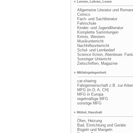
»
Lernen, Lehren, Lesen
Allgemeine Literatur und Roman
Comics
Fach- und Sachliteratur
Fahrschule
Kinder- und Jugendliteratur
Komplette Sammlungen
Krimis, Western
Musikunterricht
Nachhilfeunterricht
Schul- und Lernbedarf
Science fiction, Abenteuer, Fant
Sonstiger Unterricht
Zeitschriften, Magazine
»
Mitfahrgelegenheit
car-sharing
Fahrgemeinschaft z.B. zur Arbei
MFG (in D, A, CH)
MFG in Europa
regelmäßige MFG
sonstige MFG
»
Möbel, Haushalt
Öfen, Heizung
Bad, Einrichtung und Geräte
Bügeln und Mangeln