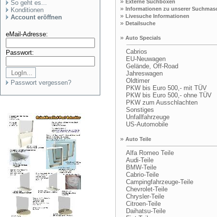
»
Externe Suchboxen
So geht es...
»
Informationen zu unserer Suchmas
Konditionen
»
Livesuche Informationen
Account eröffnen
»
Detailsuche
eMail-Adresse:
»
Auto Specials
Cabrios
Passwort:
EU-Neuwagen
Gelände, Off-Road
Jahreswagen
Oldtimer
Passwort vergessen?
PKW bis Euro 500,- mit TÜV
PKW bis Euro 500,- ohne TÜV
PKW zum Ausschlachten
Sonstiges
Unfallfahrzeuge
US-Automobile
»
Auto Teile
Alfa Romeo Teile
Audi-Teile
BMW-Teile
Cabrio-Teile
Campingfahrzeuge-Teile
Chevrolet-Teile
Chrysler-Teile
Citroen-Teile
Daihatsu-Teile