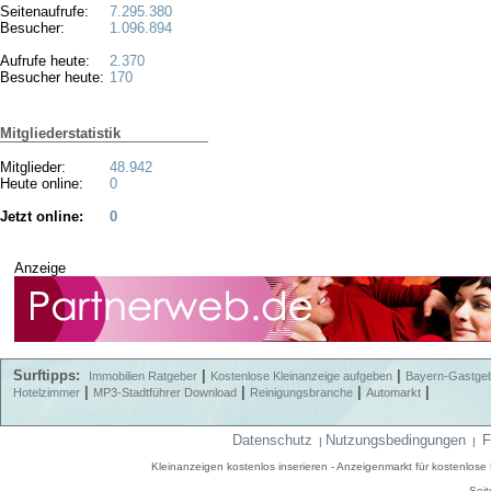
Seitenaufrufe:
7.295.380
Besucher:
1.096.894
Aufrufe heute:
2.370
Besucher heute:
170
Mitgliederstatistik
Mitglieder:
48.942
Heute online:
0
Jetzt online:
0
Anzeige
Surftipps:
|
|
Immobilien Ratgeber
Kostenlose Kleinanzeige aufgeben
Bayern-Gastge
|
|
|
|
Hotelzimmer
MP3-Stadtführer Download
Reinigungsbranche
Automarkt
Datenschutz
Nutzungsbedingungen
F
|
|
Kleinanzeigen kostenlos inserieren - Anzeigenmarkt für kostenlos
Seit