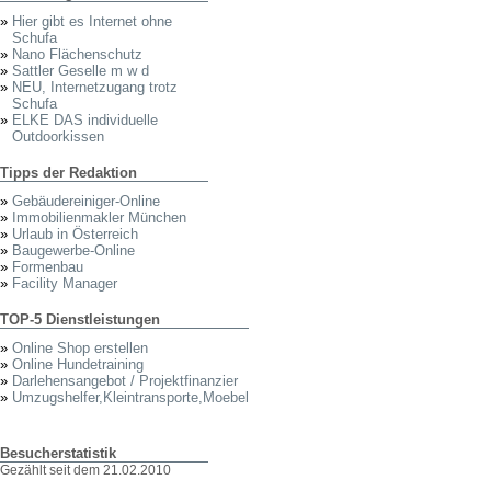
»
Hier gibt es Internet ohne
Schufa
»
Nano Flächenschutz
»
Sattler Geselle m w d
»
NEU, Internetzugang trotz
Schufa
»
ELKE DAS individuelle
Outdoorkissen
Tipps der Redaktion
»
Gebäudereiniger-Online
»
Immobilienmakler München
»
Urlaub in Österreich
»
Baugewerbe-Online
»
Formenbau
»
Facility Manager
TOP-5 Dienstleistungen
»
Online Shop erstellen
»
Online Hundetraining
»
Darlehensangebot / Projektfinanzier
»
Umzugshelfer,Kleintransporte,Moebel
Besucherstatistik
Gezählt seit dem 21.02.2010