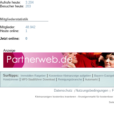
Aufrufe heute:
3.204
Besucher heute:
203
Mitgliederstatistik
Mitglieder:
48.942
Heute online:
1
Jetzt online:
0
Anzeige
Surftipps:
|
|
Immobilien Ratgeber
Kostenlose Kleinanzeige aufgeben
Bayern-Gastge
|
|
|
|
Hotelzimmer
MP3-Stadtführer Download
Reinigungsbranche
Automarkt
Datenschutz
Nutzungsbedingungen
F
|
|
Kleinanzeigen kostenlos inserieren - Anzeigenmarkt für kostenlos
Seit