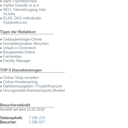
»
Nano Flächenschutz
»
Sattler Geselle m w d
»
NEU, Internetzugang trotz
Schufa
»
ELKE DAS individuelle
Outdoorkissen
Tipps der Redaktion
»
Gebäudereiniger-Online
»
Immobilienmakler München
»
Urlaub in Österreich
»
Baugewerbe-Online
»
Formenbau
»
Facility Manager
TOP-5 Dienstleistungen
»
Online Shop erstellen
»
Online Hundetraining
»
Darlehensangebot / Projektfinanzier
»
Umzugshelfer,Kleintransporte,Moebel
Besucherstatistik
Gezählt seit dem 21.02.2010
Seitenaufrufe:
7.296.214
Besucher:
1.096.927