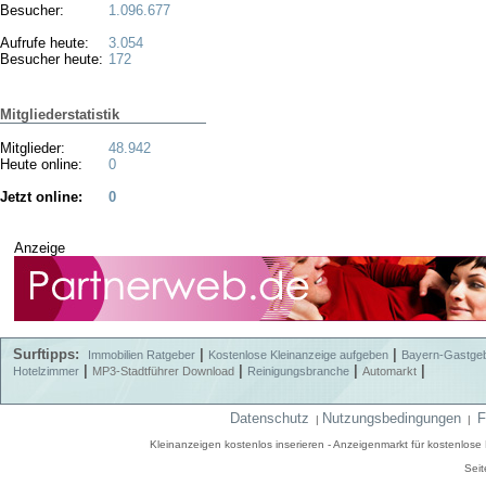
Besucher:
1.096.677
Aufrufe heute:
3.054
Besucher heute:
172
Mitgliederstatistik
Mitglieder:
48.942
Heute online:
0
Jetzt online:
0
Anzeige
Surftipps:
|
|
Immobilien Ratgeber
Kostenlose Kleinanzeige aufgeben
Bayern-Gastge
|
|
|
|
Hotelzimmer
MP3-Stadtführer Download
Reinigungsbranche
Automarkt
Datenschutz
Nutzungsbedingungen
F
|
|
Kleinanzeigen kostenlos inserieren - Anzeigenmarkt für kostenlos
Seit