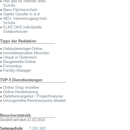
»
Hier gibt es Internet ohne
Schufa
»
Nano Flächenschutz
»
Sattler Geselle m w d
»
NEU, Internetzugang trotz
Schufa
»
ELKE DAS individuelle
Outdoorkissen
Tipps der Redaktion
»
Gebäudereiniger-Online
»
Immobilienmakler München
»
Urlaub in Österreich
»
Baugewerbe-Online
»
Formenbau
»
Facility Manager
TOP-5 Dienstleistungen
»
Online Shop erstellen
»
Online Hundetraining
»
Darlehensangebot / Projektfinanzier
»
Umzugshelfer,Kleintransporte,Moebel
Besucherstatistik
Gezählt seit dem 21.02.2010
Seitenaufrufe:
7.291.943