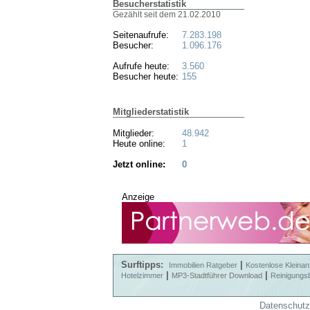
Besucherstatistik
Gezählt seit dem 21.02.2010
Seitenaufrufe:
7.283.198
Besucher:
1.096.176
Aufrufe heute:
3.560
Besucher heute:
155
Mitgliederstatistik
Mitglieder:
48.942
Heute online:
1
Jetzt online:
0
Anzeige
Surftipps:
|
Immobilien Ratgeber
Kostenlose Kleinan
|
|
Hotelzimmer
MP3-Stadtführer Download
Reinigungs
Datenschutz