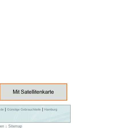
|
|
.de
Günstige Gebrauchtteile
Hamburg
en
Sitemap
|