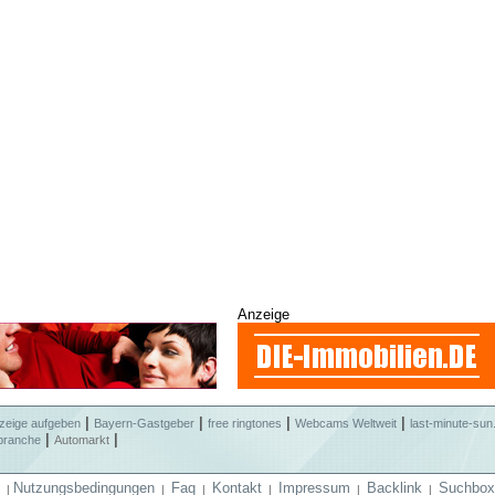
Anzeige
|
|
|
|
zeige aufgeben
Bayern-Gastgeber
free ringtones
Webcams Weltweit
last-minute-sun
|
|
branche
Automarkt
Nutzungsbedingungen
Faq
Kontakt
Impressum
Backlink
Suchbox
|
|
|
|
|
|