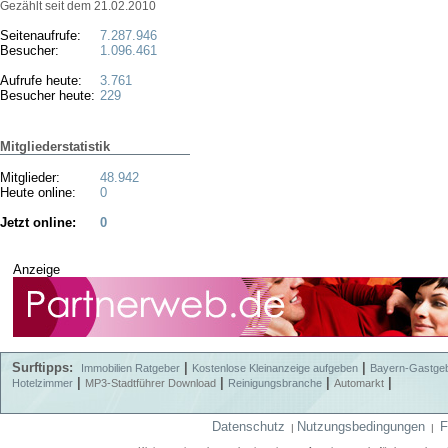
Gezählt seit dem 21.02.2010
Seitenaufrufe:
7.287.946
Besucher:
1.096.461
Aufrufe heute:
3.761
Besucher heute:
229
Mitgliederstatistik
Mitglieder:
48.942
Heute online:
0
Jetzt online:
0
Anzeige
Surftipps:
|
|
Immobilien Ratgeber
Kostenlose Kleinanzeige aufgeben
Bayern-Gastge
|
|
|
|
Hotelzimmer
MP3-Stadtführer Download
Reinigungsbranche
Automarkt
Datenschutz
Nutzungsbedingungen
F
|
|