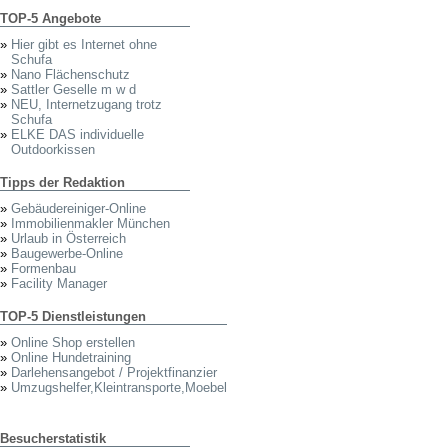
TOP-5 Angebote
»
Hier gibt es Internet ohne
Schufa
»
Nano Flächenschutz
»
Sattler Geselle m w d
»
NEU, Internetzugang trotz
Schufa
»
ELKE DAS individuelle
Outdoorkissen
Tipps der Redaktion
»
Gebäudereiniger-Online
»
Immobilienmakler München
»
Urlaub in Österreich
»
Baugewerbe-Online
»
Formenbau
»
Facility Manager
TOP-5 Dienstleistungen
»
Online Shop erstellen
»
Online Hundetraining
»
Darlehensangebot / Projektfinanzier
»
Umzugshelfer,Kleintransporte,Moebel
Besucherstatistik