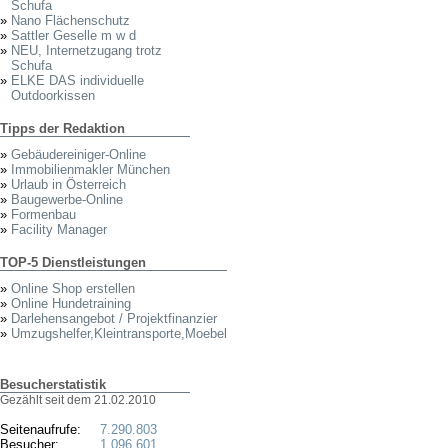
Schufa
»
Nano Flächenschutz
»
Sattler Geselle m w d
»
NEU, Internetzugang trotz
Schufa
»
ELKE DAS individuelle
Outdoorkissen
Tipps der Redaktion
»
Gebäudereiniger-Online
»
Immobilienmakler München
»
Urlaub in Österreich
»
Baugewerbe-Online
»
Formenbau
»
Facility Manager
TOP-5 Dienstleistungen
»
Online Shop erstellen
»
Online Hundetraining
»
Darlehensangebot / Projektfinanzier
»
Umzugshelfer,Kleintransporte,Moebel
Besucherstatistik
Gezählt seit dem 21.02.2010
Seitenaufrufe:
7.290.803
Besucher:
1.096.601