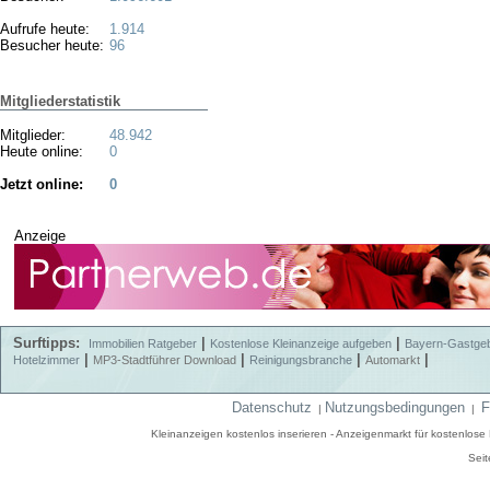
Aufrufe heute:
1.914
Besucher heute:
96
Mitgliederstatistik
Mitglieder:
48.942
Heute online:
0
Jetzt online:
0
Anzeige
Surftipps:
|
|
Immobilien Ratgeber
Kostenlose Kleinanzeige aufgeben
Bayern-Gastge
|
|
|
|
Hotelzimmer
MP3-Stadtführer Download
Reinigungsbranche
Automarkt
Datenschutz
Nutzungsbedingungen
F
|
|
Kleinanzeigen kostenlos inserieren - Anzeigenmarkt für kostenlos
Seit