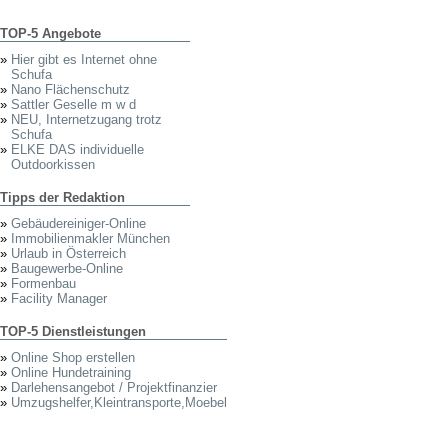
TOP-5 Angebote
»
Hier gibt es Internet ohne
Schufa
»
Nano Flächenschutz
»
Sattler Geselle m w d
»
NEU, Internetzugang trotz
Schufa
»
ELKE DAS individuelle
Outdoorkissen
Tipps der Redaktion
»
Gebäudereiniger-Online
»
Immobilienmakler München
»
Urlaub in Österreich
»
Baugewerbe-Online
»
Formenbau
»
Facility Manager
TOP-5 Dienstleistungen
»
Online Shop erstellen
»
Online Hundetraining
»
Darlehensangebot / Projektfinanzier
»
Umzugshelfer,Kleintransporte,Moebel