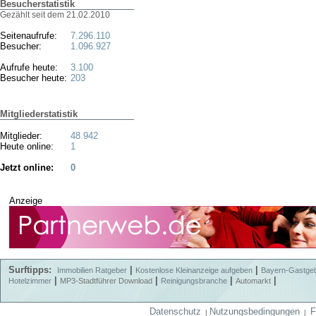
Besucherstatistik
Gezählt seit dem 21.02.2010
Seitenaufrufe:
7.296.110
Besucher:
1.096.927
Aufrufe heute:
3.100
Besucher heute:
203
Mitgliederstatistik
Mitglieder:
48.942
Heute online:
1
Jetzt online:
0
Anzeige
Surftipps:
|
|
Immobilien Ratgeber
Kostenlose Kleinanzeige aufgeben
Bayern-Gastge
|
|
|
|
Hotelzimmer
MP3-Stadtführer Download
Reinigungsbranche
Automarkt
Datenschutz
Nutzungsbedingungen
F
|
|