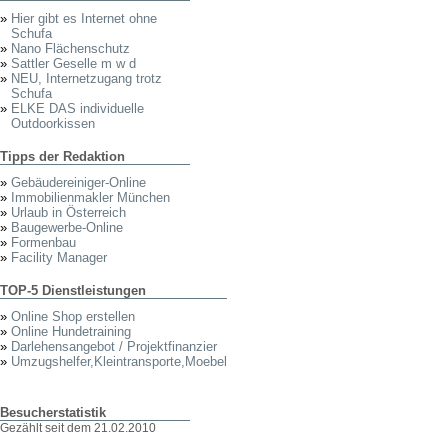
»
Hier gibt es Internet ohne
Schufa
»
Nano Flächenschutz
»
Sattler Geselle m w d
»
NEU, Internetzugang trotz
Schufa
»
ELKE DAS individuelle
Outdoorkissen
Tipps der Redaktion
»
Gebäudereiniger-Online
»
Immobilienmakler München
»
Urlaub in Österreich
»
Baugewerbe-Online
»
Formenbau
»
Facility Manager
TOP-5 Dienstleistungen
»
Online Shop erstellen
»
Online Hundetraining
»
Darlehensangebot / Projektfinanzier
»
Umzugshelfer,Kleintransporte,Moebel
Besucherstatistik
Gezählt seit dem 21.02.2010