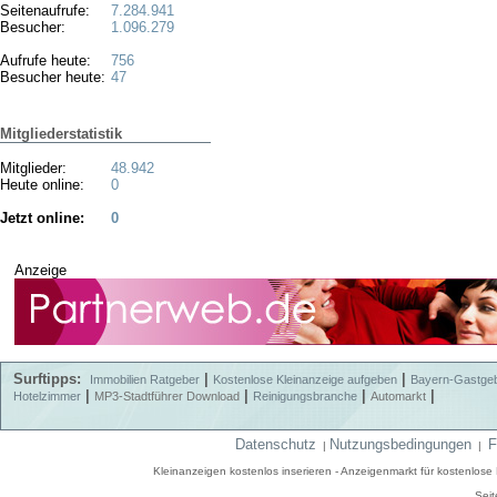
Seitenaufrufe:
7.284.941
Besucher:
1.096.279
Aufrufe heute:
756
Besucher heute:
47
Mitgliederstatistik
Mitglieder:
48.942
Heute online:
0
Jetzt online:
0
Anzeige
Surftipps:
|
|
Immobilien Ratgeber
Kostenlose Kleinanzeige aufgeben
Bayern-Gastge
|
|
|
|
Hotelzimmer
MP3-Stadtführer Download
Reinigungsbranche
Automarkt
Datenschutz
Nutzungsbedingungen
F
|
|
Kleinanzeigen kostenlos inserieren - Anzeigenmarkt für kostenlos
Seit