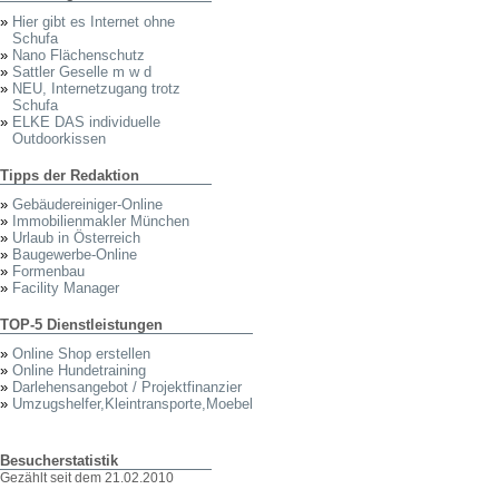
»
Hier gibt es Internet ohne
Schufa
»
Nano Flächenschutz
»
Sattler Geselle m w d
»
NEU, Internetzugang trotz
Schufa
»
ELKE DAS individuelle
Outdoorkissen
Tipps der Redaktion
»
Gebäudereiniger-Online
»
Immobilienmakler München
»
Urlaub in Österreich
»
Baugewerbe-Online
»
Formenbau
»
Facility Manager
TOP-5 Dienstleistungen
»
Online Shop erstellen
»
Online Hundetraining
»
Darlehensangebot / Projektfinanzier
»
Umzugshelfer,Kleintransporte,Moebel
Besucherstatistik
Gezählt seit dem 21.02.2010