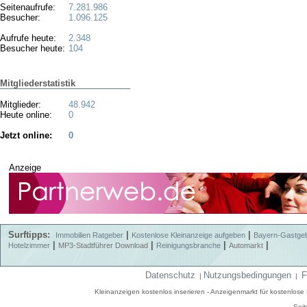
Seitenaufrufe:
7.281.986
Besucher:
1.096.125
Aufrufe heute:
2.348
Besucher heute:
104
Mitgliederstatistik
Mitglieder:
48.942
Heute online:
0
Jetzt online:
0
Anzeige
Surftipps:
|
|
Immobilien Ratgeber
Kostenlose Kleinanzeige aufgeben
Bayern-Gastge
|
|
|
|
Hotelzimmer
MP3-Stadtführer Download
Reinigungsbranche
Automarkt
Datenschutz
Nutzungsbedingungen
F
|
|
Kleinanzeigen kostenlos inserieren - Anzeigenmarkt für kostenlos
Seit