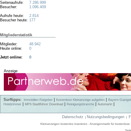
Seitenaufrufe:
7.286.999
Besucher:
1.096.409
Aufrufe heute:
2.814
Besucher heute:
177
Mitgliederstatistik
Mitglieder:
48.942
Heute online:
0
Jetzt online:
0
Anzeige
Surftipps:
|
|
Immobilien Ratgeber
Kostenlose Kleinanzeige aufgeben
Bayern-Gastge
|
|
|
|
Hotelzimmer
MP3-Stadtführer Download
Reinigungsbranche
Automarkt
Datenschutz
Nutzungsbedingungen
F
|
|
Kleinanzeigen kostenlos inserieren - Anzeigenmarkt für kostenlos
Seit