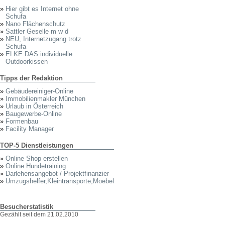
»
Hier gibt es Internet ohne
Schufa
»
Nano Flächenschutz
»
Sattler Geselle m w d
»
NEU, Internetzugang trotz
Schufa
»
ELKE DAS individuelle
Outdoorkissen
Tipps der Redaktion
»
Gebäudereiniger-Online
»
Immobilienmakler München
»
Urlaub in Österreich
»
Baugewerbe-Online
»
Formenbau
»
Facility Manager
TOP-5 Dienstleistungen
»
Online Shop erstellen
»
Online Hundetraining
»
Darlehensangebot / Projektfinanzier
»
Umzugshelfer,Kleintransporte,Moebel
Besucherstatistik
Gezählt seit dem 21.02.2010