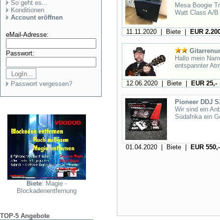
So geht es...
Mesa Boogie Tr
Konditionen
Watt Class A/B 
Account eröffnen
11.11.2020 | Biete |
EUR 2.200
eMail-Adresse:
Gitarrenun
Passwort:
Hallo mein Name
entspannter Atmo
12.06.2020 | Biete |
EUR 25,-
Passwort vergessen?
Pioneer DDJ S
Wir sind ein An
Südafrika ein Ge
01.04.2020 | Biete |
EUR 550,-
Biete
: Magie -
Blockadenentfernung
TOP-5 Angebote