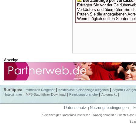
Bei Zahlunge per Vorkasse:
Erfragen Sie vor der Geldüberwe
Verkäufers und überprüfen Sie di
Prüfen Sie die angegebenen Adres
Wenn möglich sollten Sie den gek
Anzeige
Surftipps:
|
|
Immobilien Ratgeber
Kostenlose Kleinanzeige aufgeben
Bayern-Gastge
|
|
|
|
Hotelzimmer
MP3-Stadtführer Download
Reinigungsbranche
Automarkt
Datenschutz
Nutzungsbedingungen
F
|
|
Kleinanzeigen kostenlos inserieren - Anzeigenmarkt für kostenlos
Seit