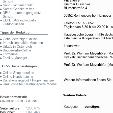
Privatlehrer
Schufa
Dietmar Purschke
»
Nano Flächenschutz
Blumenstraße 4
»
Sattler Geselle m w d
»
NEU, Internetzugang trotz
30952 Ronnenberg bei Hannover
Schufa
»
ELKE DAS individuelle
Telefon: 05109 - 6525
Outdoorkissen
Täglich von 8.30 h bis 20.00 h -
Tipps der Redaktion
Hausbesuche überall - Hilfe deut
Erfolgreiche Kooperation mit Rec
»
Gebäudereiniger-Online
»
Immobilienmakler München
Lesenswert:
»
Urlaub in Österreich
»
Baugewerbe-Online
Prof. Dr. Wolfram Meyerhöfer (Ma
»
Formenbau
Dyskalkulie/Rechenschwäche/Re
»
Facility Manager
Prof. Dr. Wolfram Meyerhöfer (Ma
TOP-5 Dienstleistungen
»
Online Shop erstellen
»
Online Hundetraining
Weitere Informationen finden Si
»
Darlehensangebot / Projektfinanzier
»
Umzugshelfer,Kleintransporte,Moebel
Weitere Details:
Besucherstatistik
Gezählt seit dem 21.02.2010
Kategorie:
sonstiges
Seitenaufrufe:
7.288.076
Besucher:
1.096.468