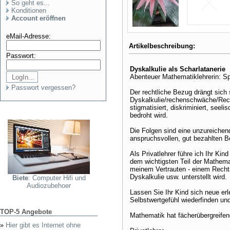
So geht es...
Konditionen
Account eröffnen
eMail-Adresse:
Artikelbeschreibung:
Passwort:
Dyskalkulie als Scharlatanerie
Abenteuer Mathematiklehrerin: Sp
Passwort vergessen?
Der rechtliche Bezug drängt sich 
Dyskalkulie/rechenschwäche/Rech
stigmatisiert, diskriminiert, see
bedroht wird.
Die Folgen sind eine unzureichen
anspruchsvollen, gut bezahlten B
Als Privatlehrer führe ich Ihr Ki
dem wichtigsten Teil der Mathemat
meinem Vertrauten - einem Rechts
Dyskalkulie usw. unterstellt wird.
Biete
: Computer Hifi und
Audiozubehoer
Lassen Sie Ihr Kind sich neue er
Selbstwertgefühl wiederfinden un
TOP-5 Angebote
Mathematik hat fächerübergreifen
»
Hier gibt es Internet ohne