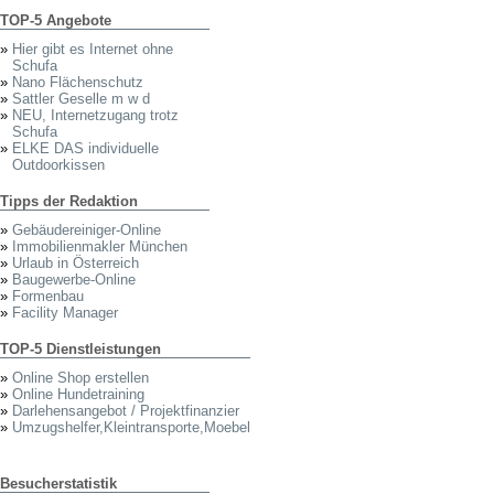
TOP-5 Angebote
»
Hier gibt es Internet ohne
Schufa
»
Nano Flächenschutz
»
Sattler Geselle m w d
»
NEU, Internetzugang trotz
Schufa
»
ELKE DAS individuelle
Outdoorkissen
Tipps der Redaktion
»
Gebäudereiniger-Online
»
Immobilienmakler München
»
Urlaub in Österreich
»
Baugewerbe-Online
»
Formenbau
»
Facility Manager
TOP-5 Dienstleistungen
»
Online Shop erstellen
»
Online Hundetraining
»
Darlehensangebot / Projektfinanzier
»
Umzugshelfer,Kleintransporte,Moebel
Besucherstatistik