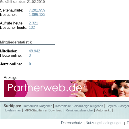
Gezählt seit dem 21.02.2010
Seitenaufrufe:
7.281.959
Besucher:
1.096.123
Aufrufe heute:
2.321
Besucher heute:
102
Mitgliederstatistik
Mitglieder:
48.942
Heute online:
0
Jetzt online:
0
Anzeige
Surftipps:
|
|
Immobilien Ratgeber
Kostenlose Kleinanzeige aufgeben
Bayern-Gastge
|
|
|
|
Hotelzimmer
MP3-Stadtführer Download
Reinigungsbranche
Automarkt
Datenschutz
Nutzungsbedingungen
F
|
|