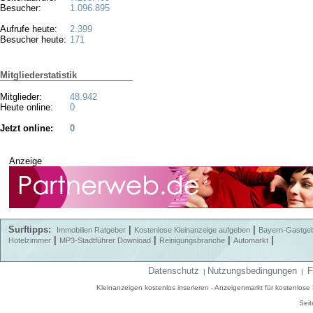
Besucher:
1.096.895
Aufrufe heute:
2.399
Besucher heute:
171
Mitgliederstatistik
Mitglieder:
48.942
Heute online:
0
Jetzt online:
0
Anzeige
Surftipps:
|
|
Immobilien Ratgeber
Kostenlose Kleinanzeige aufgeben
Bayern-Gastge
|
|
|
|
Hotelzimmer
MP3-Stadtführer Download
Reinigungsbranche
Automarkt
Datenschutz
Nutzungsbedingungen
F
|
|
Kleinanzeigen kostenlos inserieren - Anzeigenmarkt für kostenlos
Seit