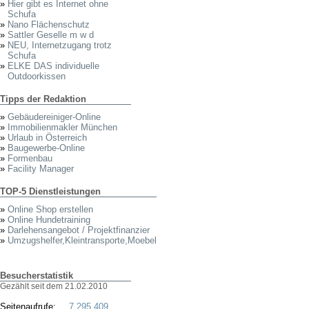
»
Hier gibt es Internet ohne
Schufa
»
Nano Flächenschutz
»
Sattler Geselle m w d
»
NEU, Internetzugang trotz
Schufa
»
ELKE DAS individuelle
Outdoorkissen
Tipps der Redaktion
»
Gebäudereiniger-Online
»
Immobilienmakler München
»
Urlaub in Österreich
»
Baugewerbe-Online
»
Formenbau
»
Facility Manager
TOP-5 Dienstleistungen
»
Online Shop erstellen
»
Online Hundetraining
»
Darlehensangebot / Projektfinanzier
»
Umzugshelfer,Kleintransporte,Moebel
Besucherstatistik
Gezählt seit dem 21.02.2010
Seitenaufrufe:
7.295.409