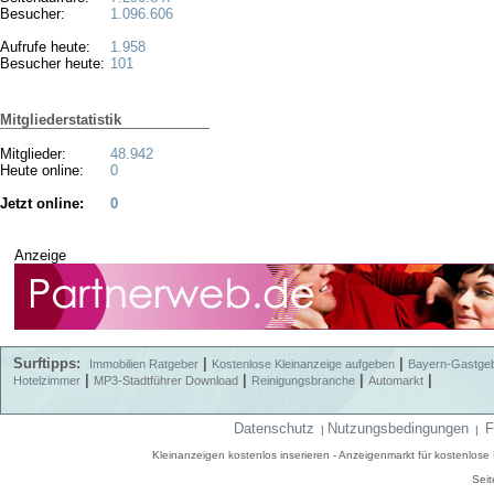
Besucher:
1.096.606
Aufrufe heute:
1.958
Besucher heute:
101
Mitgliederstatistik
Mitglieder:
48.942
Heute online:
0
Jetzt online:
0
Anzeige
Surftipps:
|
|
Immobilien Ratgeber
Kostenlose Kleinanzeige aufgeben
Bayern-Gastge
|
|
|
|
Hotelzimmer
MP3-Stadtführer Download
Reinigungsbranche
Automarkt
Datenschutz
Nutzungsbedingungen
F
|
|
Kleinanzeigen kostenlos inserieren - Anzeigenmarkt für kostenlos
Seit