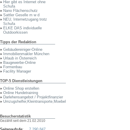
»
Hier gibt es Internet ohne
Schufa
»
Nano Flächenschutz
»
Sattler Geselle m w d
»
NEU, Internetzugang trotz
Schufa
»
ELKE DAS individuelle
Outdoorkissen
Tipps der Redaktion
»
Gebäudereiniger-Online
»
Immobilienmakler München
»
Urlaub in Österreich
»
Baugewerbe-Online
»
Formenbau
»
Facility Manager
TOP-5 Dienstleistungen
»
Online Shop erstellen
»
Online Hundetraining
»
Darlehensangebot / Projektfinanzier
»
Umzugshelfer,Kleintransporte,Moebel
Besucherstatistik
Gezählt seit dem 21.02.2010
Seitenaufrufe:
7.290.847