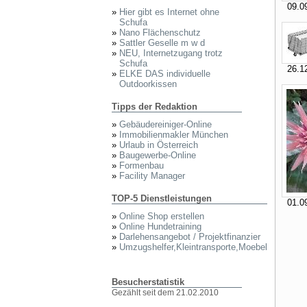
09.09
»
Hier gibt es Internet ohne
Schufa
»
Nano Flächenschutz
»
Sattler Geselle m w d
»
NEU, Internetzugang trotz
Schufa
26.12
»
ELKE DAS individuelle
Outdoorkissen
Tipps der Redaktion
»
Gebäudereiniger-Online
»
Immobilienmakler München
»
Urlaub in Österreich
»
Baugewerbe-Online
»
Formenbau
»
Facility Manager
TOP-5 Dienstleistungen
01.09
»
Online Shop erstellen
»
Online Hundetraining
»
Darlehensangebot / Projektfinanzier
»
Umzugshelfer,Kleintransporte,Moebel
Besucherstatistik
Gezählt seit dem 21.02.2010