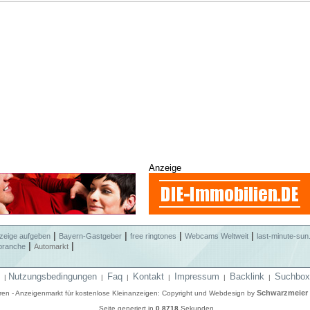
Anzeige
|
|
|
|
zeige aufgeben
Bayern-Gastgeber
free ringtones
Webcams Weltweit
last-minute-sun
|
|
branche
Automarkt
Nutzungsbedingungen
Faq
Kontakt
Impressum
Backlink
Suchbox
|
|
|
|
|
|
Schwarzmeier
eren - Anzeigenmarkt für kostenlose Kleinanzeigen: Copyright und Webdesign by
Seite generiert in
0.8718
Sekunden