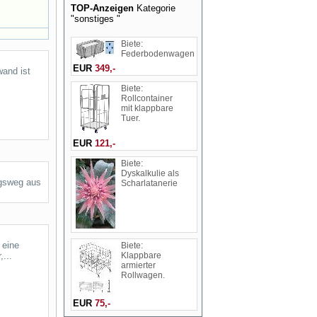
TOP-Anzeigen
Kategorie
"sonstiges "
Biete:
Federbodenwagen
EUR
349,-
wand ist
Biete:
Rollcontainer
mit klappbare
Tuer.
EUR
121,-
Biete:
Dyskalkulie als
ngsweg aus
Scharlatanerie
 eine
Biete:
...
Klappbare
armierter
Rollwagen.
EUR
75,-