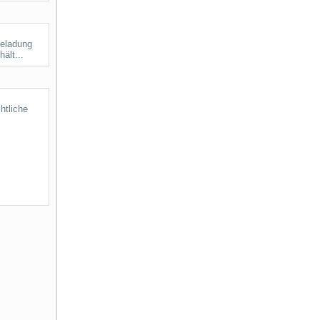
Beladung
ält...
htliche