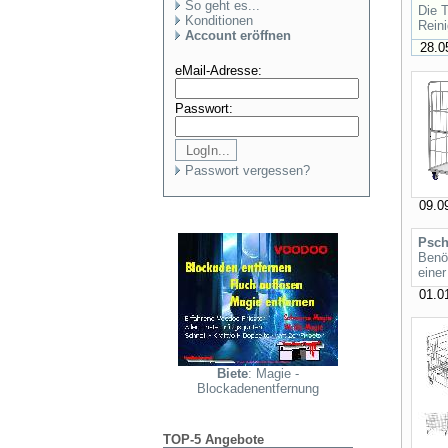
So geht es...
Die T
Konditionen
Rein
Account eröffnen
28.05
eMail-Adresse:
Passwort:
Passwort vergessen?
09.09
Psch
Benö
einer
01.01
Biete
: Magie -
Blockadenentfernung
TOP-5 Angebote