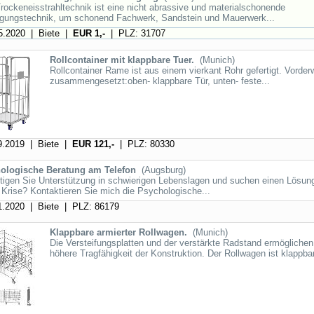
rockeneisstrahltechnik ist eine nicht abrassive und materialschonende
igungstechnik, um schonend Fachwerk, Sandstein und Mauerwerk...
.2020 | Biete |
EUR 1,-
| PLZ: 31707
Rollcontainer mit klappbare Tuer.
(Munich)
Rollcontainer Rame ist aus einem vierkant Rohr gefertigt. Vorder
zusammengesetzt:oben- klappbare Tür, unten- feste...
.2019 | Biete |
EUR 121,-
| PLZ: 80330
ologische Beratung am Telefon
(Augsburg)
tigen Sie Unterstützung in schwierigen Lebenslagen und suchen einen Lösu
 Krise? Kontaktieren Sie mich die Psychologische...
.2020 | Biete | PLZ: 86179
Klappbare armierter Rollwagen.
(Munich)
Die Versteifungsplatten und der verstärkte Radstand ermöglichen
höhere Tragfähigkeit der Konstruktion. Der Rollwagen ist klappbar,