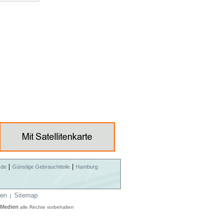
|
|
.de
Günstige Gebrauchtteile
Hamburg
en
Sitemap
|
 Medien
alle Rechte vorbehalten