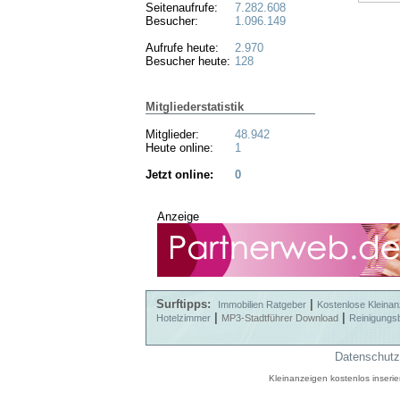
Seitenaufrufe:
7.282.608
Besucher:
1.096.149
Aufrufe heute:
2.970
Besucher heute:
128
Mitgliederstatistik
Mitglieder:
48.942
Heute online:
1
Jetzt online:
0
Anzeige
Surftipps:
|
Immobilien Ratgeber
Kostenlose Kleinan
|
|
Hotelzimmer
MP3-Stadtführer Download
Reinigungs
Datenschutz
Kleinanzeigen kostenlos inseri